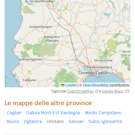
Leaflet
|
©
OpenStreetMap
contributors
(apri con
OpenStreetMap
o
Google Maps
)
Le mappe delle altre province
Cagliari
Gallura Nord-Est Sardegna
Medio Campidano
Nuoro
Ogliastra
Oristano
Sassari
Sulcis Iglesiente