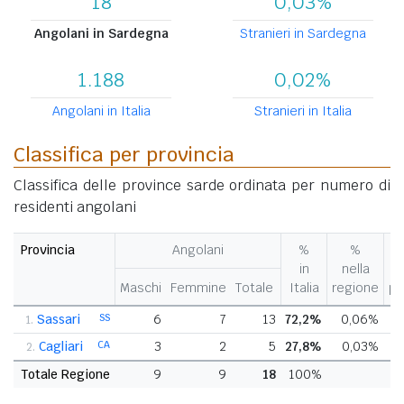
18
0,03%
Angolani in Sardegna
Stranieri in Sardegna
1.188
0,02%
Angolani in Italia
Stranieri in Italia
Classifica per provincia
Classifica delle province sarde ordinata per numero di
residenti angolani
Provincia
Angolani
%
%
Va
in
nella
%
Maschi
Femmine
Totale
Italia
regione
pr
Sassari
SS
6
7
13
72,2%
0,06%
+
1.
Cagliari
CA
3
2
5
27,8%
0,03%
+
2.
Totale Regione
9
9
18
100%
+