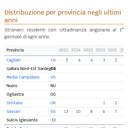
Distribuzione per provincia negli ultimi
anni
Stranieri residenti con cittadinanza angolana al 1°
gennaio di ogni anno.
Provincia
2025
2024
2023
2022
2021
202
Cagliari
CA
5
4
4
3
2
Gallura Nord-Est Sardegna
OT
Medio Campidano
VS
Nuoro
NU
Ogliastra
OG
Oristano
OR
1
2
Sassari
SS
13
10
8
6
7
Sulcis Iglesiente
CI