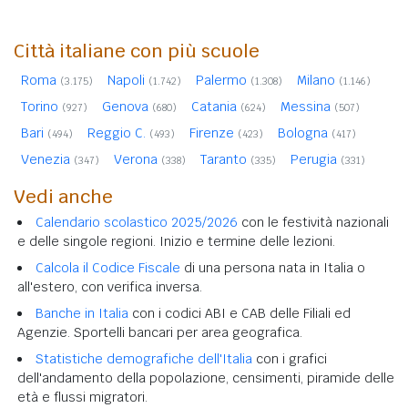
Città italiane con più scuole
Roma
Napoli
Palermo
Milano
(3.175)
(1.742)
(1.308)
(1.146)
Torino
Genova
Catania
Messina
(927)
(680)
(624)
(507)
Bari
Reggio C.
Firenze
Bologna
(494)
(493)
(423)
(417)
Venezia
Verona
Taranto
Perugia
(347)
(338)
(335)
(331)
Vedi anche
Calendario scolastico 2025/2026
con le festività nazionali
e delle singole regioni. Inizio e termine delle lezioni.
Calcola il Codice Fiscale
di una persona nata in Italia o
all'estero, con verifica inversa.
Banche in Italia
con i codici ABI e CAB delle Filiali ed
Agenzie. Sportelli bancari per area geografica.
Statistiche demografiche dell'Italia
con i grafici
dell'andamento della popolazione, censimenti, piramide delle
età e flussi migratori.