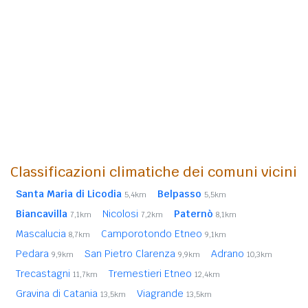
Classificazioni climatiche dei comuni vicini
Santa Maria di Licodia
Belpasso
5,4km
5,5km
Biancavilla
Nicolosi
Paternò
7,1km
7,2km
8,1km
Mascalucia
Camporotondo Etneo
8,7km
9,1km
Pedara
San Pietro Clarenza
Adrano
9,9km
9,9km
10,3km
Trecastagni
Tremestieri Etneo
11,7km
12,4km
Gravina di Catania
Viagrande
13,5km
13,5km