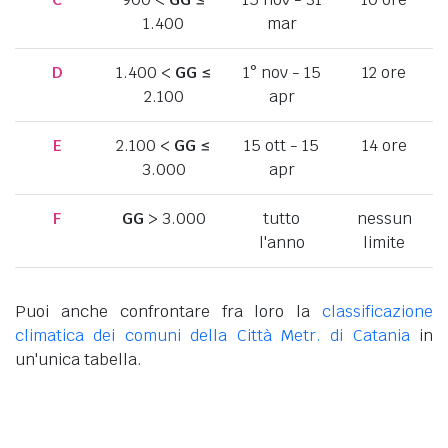
1.400
mar
D
1.400 <
GG
≤
1° nov - 15
12 ore
2.100
apr
E
2.100 <
GG
≤
15 ott - 15
14 ore
3.000
apr
F
GG
> 3.000
tutto
nessun
l'anno
limite
Puoi anche confrontare fra loro la
classificazione
climatica dei comuni della Città Metr. di Catania
in
un'unica tabella.