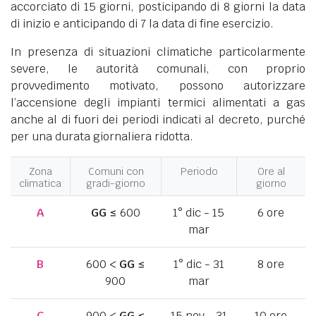
accorciato di 15 giorni, posticipando di 8 giorni la data
di inizio e anticipando di 7 la data di fine esercizio.
In presenza di situazioni climatiche particolarmente
severe, le autorità comunali, con proprio
provvedimento motivato, possono autorizzare
l’accensione degli impianti termici alimentati a gas
anche al di fuori dei periodi indicati al decreto, purché
per una durata giornaliera ridotta.
Zona
Comuni con
Periodo
Ore al
climatica
gradi-giorno
giorno
A
GG
≤ 600
1° dic - 15
6 ore
mar
B
600 <
GG
≤
1° dic - 31
8 ore
900
mar
C
900 <
GG
≤
15 nov - 31
10 ore