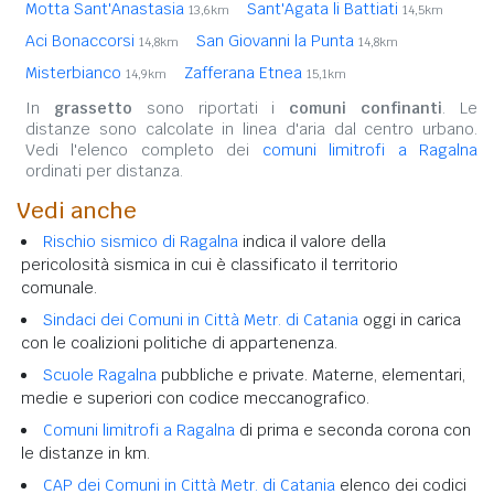
Motta Sant'Anastasia
Sant'Agata li Battiati
13,6km
14,5km
Aci Bonaccorsi
San Giovanni la Punta
14,8km
14,8km
Misterbianco
Zafferana Etnea
14,9km
15,1km
In
grassetto
sono riportati i
comuni confinanti
. Le
distanze sono calcolate in linea d'aria dal centro urbano.
Vedi l'elenco completo dei
comuni limitrofi a Ragalna
ordinati per distanza.
Vedi anche
Rischio sismico di Ragalna
indica il valore della
pericolosità sismica in cui è classificato il territorio
comunale.
Sindaci dei Comuni in Città Metr. di Catania
oggi in carica
con le coalizioni politiche di appartenenza.
Scuole Ragalna
pubbliche e private. Materne, elementari,
medie e superiori con codice meccanografico.
Comuni limitrofi a Ragalna
di prima e seconda corona con
le distanze in km.
CAP dei Comuni in Città Metr. di Catania
elenco dei codici