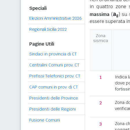
in quattro zone s
Speciali
a
massima
(
) su 
g
Elezioni Amministrative 2026
essere superata in
Regionali Sicilia 2022
Zona
sismica
Pagine Utili
Sindaci in provincia di CT
Centralini Comuni prov. CT
Prefissi Telefonici prov. CT
1
Indica l
dove po
CAP comuni in prov. di CT
fortissi
Presidenti delle Province
2
Zona d
verifica
Presidenti delle Regioni
Fusione Comuni
3
Zona c
soggett