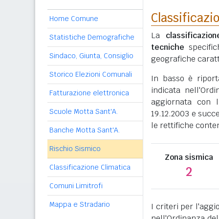
Classificazi
Home Comune
La
classificazio
Statistiche Demografiche
tecniche
specific
Sindaco, Giunta, Consiglio
geografiche caratt
Storico Elezioni Comunali
In basso è ripor
indicata nell'Ord
Fatturazione elettronica
aggiornata con l
Scuole Motta Sant'A.
19.12.2003 e succe
le rettifiche conte
Banche Motta Sant'A.
Rischio Sismico
Zona sismica
Classificazione Climatica
2
Comuni Limitrofi
Mappa e Stradario
I criteri per l'ag
nell'Ordinanza del