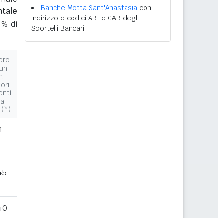
Banche Motta Sant'Anastasia
con
ntale
indirizzo e codici ABI e CAB degli
0% di
Sportelli Bancari.
ero
uni
n
tori
enti
la
 (*)
1
45
40