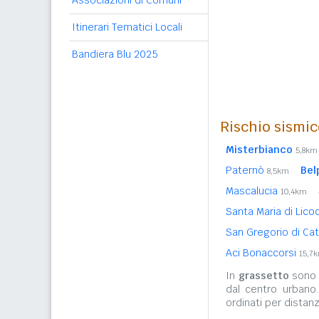
Associazioni di Comuni
Itinerari Tematici Locali
Bandiera Blu 2025
Rischio sismic
Misterbianco
5,8km
Paternò
Bel
8,5km
Mascalucia
10,4km
Santa Maria di Lico
San Gregorio di Ca
Aci Bonaccorsi
15,7
In
grassetto
sono r
dal centro urbano
ordinati per distanz