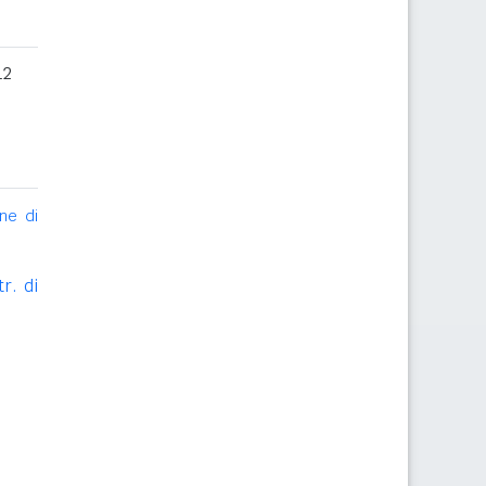
12
ne di
r. di