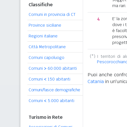
Classifiche
ma rari.
Comuni in provincia di CT
4
E' la z
dove i 
Province siciliane
è facol
Regioni italiane
prescriv
progett
Città Metropolitane
(*):
I territori di 
Comuni capoluogo
Pescorocchian
Comuni
>
60.000 abitanti
Puoi anche confro
Comuni
<
150 abitanti
Catania
in un'unica
Comuni/fasce demografiche
Comuni
<
5.000 abitanti
Turismo in Rete