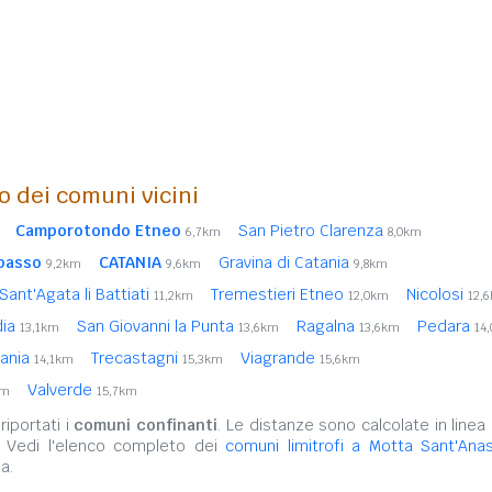
o dei comuni vicini
Camporotondo Etneo
San Pietro Clarenza
6,7km
8,0km
passo
CATANIA
Gravina di Catania
9,2km
9,6km
9,8km
Sant'Agata li Battiati
Tremestieri Etneo
Nicolosi
11,2km
12,0km
12,
dia
San Giovanni la Punta
Ragalna
Pedara
13,1km
13,6km
13,6km
14
tania
Trecastagni
Viagrande
14,1km
15,3km
15,6km
Valverde
km
15,7km
iportati i
comuni confinanti
. Le distanze sono calcolate in linea 
. Vedi l'elenco completo dei
comuni limitrofi a Motta Sant'Anas
a.