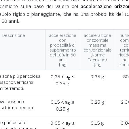
ismiche sulla base del valore dell'
accelerazione orizzo
suolo rigido o pianeggiante, che ha una probabilità del 1
 50 anni.
Descrizione
accelerazione
accelerazione
num
con
orizzontale
com
probabilità di
massima
co
superamento
convenzionale
terri
del 10% in 50
(Norme
ricad
anni
Tecniche)
nel
[
a
]
[
a
]
zona
g
g
a zona più pericolosa,
0,25 <
a
≤
0,35 g
80
g
ssono verificarsi
0,35 g
mi terremoti.
ove possono
0,15 <
a
≤
0,25 g
2.3
g
rsi forti terremoti.
0,25 g
he può essere
0,05 <
a
≤
0,15 g
3.0
g
a a forti terremoti