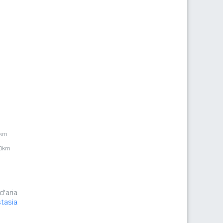
6km
,0km
d'aria
tasia