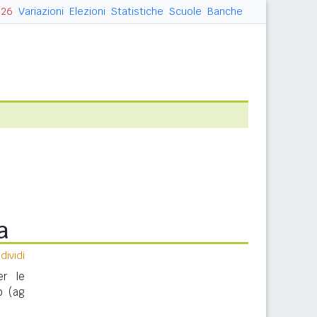
026
Variazioni
Elezioni
Statistiche
Scuole
Banche
a
ividi
er le
o (ag