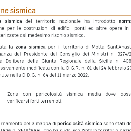
one sismica
ne sismica
del territorio nazionale ha introdotto
norm
he per le costruzioni di edifici, ponti ed altre opere in
erizzate dal medesimo rischio sismico.
tata la
zona sismica
per il territorio di Motta Sant'Anast
inanza del Presidente del Consiglio dei Ministri n. 3274/
a Delibera della Giunta Regionale della Sicilia n. 40
ssivamente modificata con la D.G.R. n. 81 del 24 febbraio 2
nute nella D.D.G. n. 64 del 11 marzo 2022.
Zona con pericolosità sismica media dove poss
verificarsi forti terremoti.
giornamento della mappa di
pericolosità sismica
sono stati def
 PCM n. 3519/2006, che ha suddiviso l'intero territorio nazi