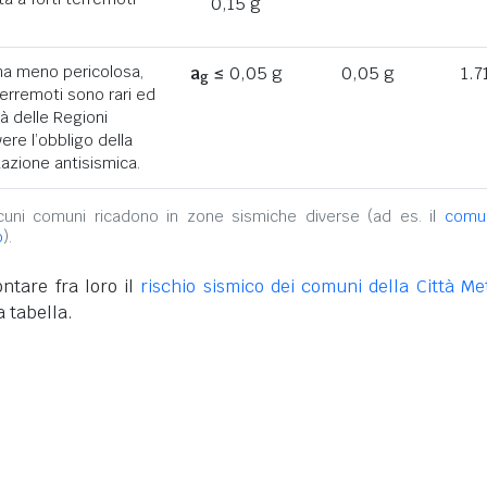
0,15 g
ona meno pericolosa,
a
≤ 0,05 g
0,05 g
1.7
g
terremoti sono rari ed
tà delle Regioni
ere l’obbligo della
azione antisismica.
alcuni comuni ricadono in zone sismiche diverse (ad es. il
comu
o
).
ntare fra loro il
rischio sismico dei comuni della Città Met
 tabella.