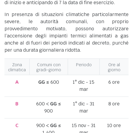
di inizio e anticipando di 7 la data di fine esercizio.
In presenza di situazioni climatiche particolarmente
severe, le autorità comunali, con proprio
provvedimento motivato, possono autorizzare
l’accensione degli impianti termici alimentati a gas
anche al di fuori dei periodi indicati al decreto, purché
per una durata giornaliera ridotta.
Zona
Comuni con
Periodo
Ore al
climatica
gradi-giorno
giorno
A
GG
≤ 600
1° dic - 15
6 ore
mar
B
600 <
GG
≤
1° dic - 31
8 ore
900
mar
C
900 <
GG
≤
15 nov - 31
10 ore
1.400
mar