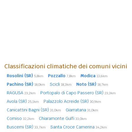
Classificazioni climatiche dei comuni vicini
Rosolini (SR)
Pozzallo
Modica
5,8km
7,8km
13,6km
Pachino (SR)
Scicli
Noto (SR)
18,0km
18,3km
18,7km
RAGUSA
Portopalo di Capo Passero (SR)
23,2km
23,3km
Avola (SR)
Palazzolo Acreide (SR)
25,1km
30,9km
Canicattini Bagni (SR)
Giarratana
31,0km
31,0km
Comiso
Chiaramonte Gulfi
32,2km
33,0km
Buscemi (SR)
Santa Croce Camerina
33,7km
34,2km