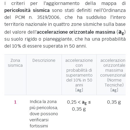
I criteri per l'aggiornamento della mappa di
pericolosità sismica
sono stati definiti nell'Ordinanza
del PCM n. 3519/2006, che ha suddiviso l'intero
territorio nazionale in quattro zone sismiche sulla base
a
del valore dell'
accelerazione orizzontale massima
(
)
g
su suolo rigido o pianeggiante, che ha una probabilità
del 10% di essere superata in 50 anni.
Zona
Descrizione
accelerazione
accelerazione
sismica
con
orizzontale
probabilità di
massima
superamento
convenzionale
del 10% in 50
(Norme
anni
Tecniche)
[
a
]
[
a
]
g
g
1
Indica la zona
0,25 <
a
≤
0,35 g
g
più pericolosa,
0,35 g
dove possono
verificarsi
fortissimi