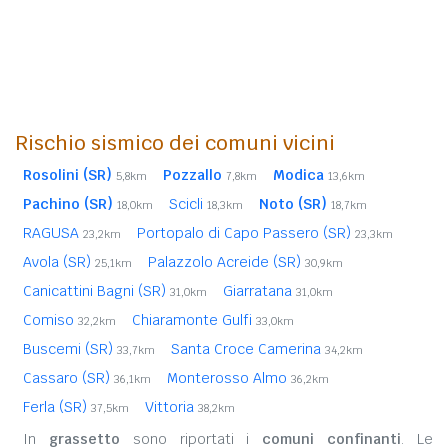
Rischio sismico dei comuni vicini
Rosolini (SR)
Pozzallo
Modica
5,8km
7,8km
13,6km
Pachino (SR)
Scicli
Noto (SR)
18,0km
18,3km
18,7km
RAGUSA
Portopalo di Capo Passero (SR)
23,2km
23,3km
Avola (SR)
Palazzolo Acreide (SR)
25,1km
30,9km
Canicattini Bagni (SR)
Giarratana
31,0km
31,0km
Comiso
Chiaramonte Gulfi
32,2km
33,0km
Buscemi (SR)
Santa Croce Camerina
33,7km
34,2km
Cassaro (SR)
Monterosso Almo
36,1km
36,2km
Ferla (SR)
Vittoria
37,5km
38,2km
In
grassetto
sono riportati i
comuni confinanti
. Le