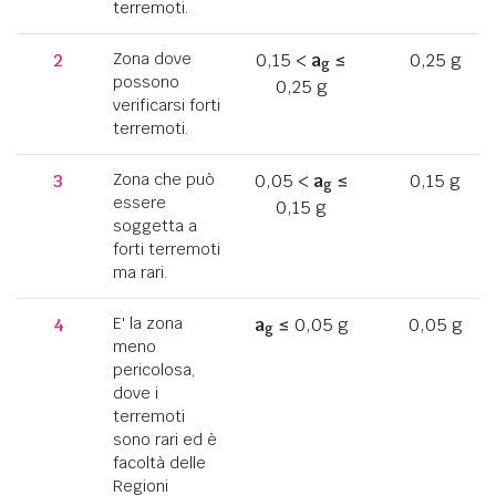
terremoti.
2
Zona dove
0,15 <
a
≤
0,25 g
g
possono
0,25 g
verificarsi forti
terremoti.
3
Zona che può
0,05 <
a
≤
0,15 g
g
essere
0,15 g
soggetta a
forti terremoti
ma rari.
4
E' la zona
a
≤ 0,05 g
0,05 g
g
meno
pericolosa,
dove i
terremoti
sono rari ed è
facoltà delle
Regioni