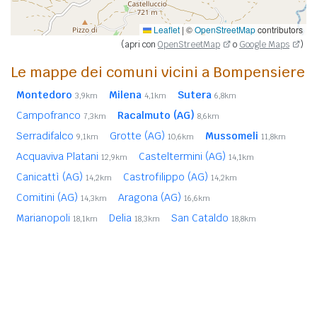
Leaflet
|
©
OpenStreetMap
contributors
(apri con
OpenStreetMap
o
Google Maps
)
Le mappe dei comuni vicini a Bompensiere
Montedoro
Milena
Sutera
3,9km
4,1km
6,8km
Campofranco
Racalmuto (AG)
7,3km
8,6km
Serradifalco
Grotte (AG)
Mussomeli
9,1km
10,6km
11,8km
Acquaviva Platani
Casteltermini (AG)
12,9km
14,1km
Canicattì (AG)
Castrofilippo (AG)
14,2km
14,2km
Comitini (AG)
Aragona (AG)
14,3km
16,6km
Marianopoli
Delia
San Cataldo
18,1km
18,3km
18,8km
Naro (AG)
Santa Elisabetta (AG)
20,1km
20,3km
Favara (AG)
20,4km
In
grassetto
sono riportati i
comuni confinanti
. Le
distanze sono calcolate in linea d'aria dal centro urbano.
Vedi l'elenco completo dei
comuni limitrofi a Bompensiere