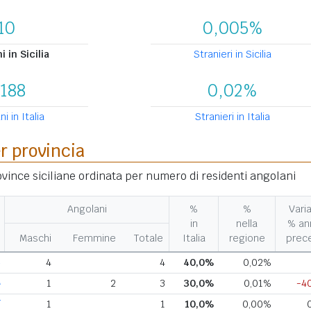
10
0,005%
 in Sicilia
Stranieri in Sicilia
.188
0,02%
i in Italia
Stranieri in Italia
er provincia
rovince siciliane ordinata per numero di residenti angolani
Angolani
%
%
Varia
in
nella
% an
Maschi
Femmine
Totale
Italia
regione
prec
R
4
4
40,0%
0,02%
A
1
2
3
30,0%
0,01%
-4
T
1
1
10,0%
0,00%