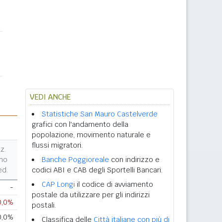
VEDI ANCHE
Statistiche San Mauro Castelverde
grafici con l'andamento della
popolazione, movimento naturale e
flussi migratori.
z.
no
Banche Poggioreale
con indirizzo e
ed.
codici ABI e CAB degli Sportelli Bancari.
CAP Longi
il codice di avviamento
-
postale da utilizzare per gli indirizzi
0,0%
postali.
0,0%
Classifica delle
Città italiane con più di