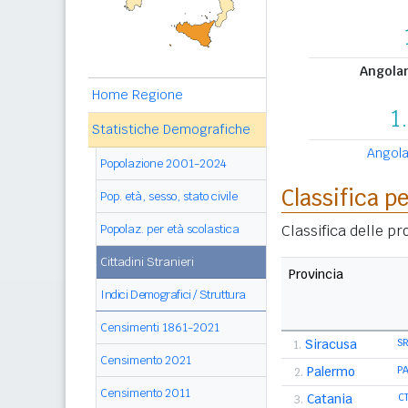
Angolani
Home Regione
1
Statistiche Demografiche
Angolan
Popolazione 2001-2024
Classifica p
Pop. età, sesso, stato civile
Classifica delle p
Popolaz. per età scolastica
Cittadini Stranieri
Provincia
Indici Demografici / Struttura
Censimenti 1861-2021
Siracusa
S
1.
Censimento 2021
Palermo
P
2.
Censimento 2011
Catania
C
3.