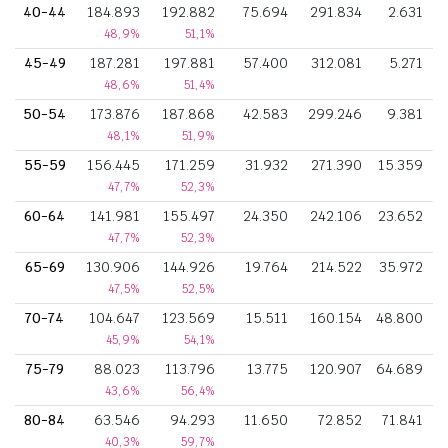
40-44
184.893
192.882
75.694
291.834
2.631
48,9%
51,1%
45-49
187.281
197.881
57.400
312.081
5.271
48,6%
51,4%
50-54
173.876
187.868
42.583
299.246
9.381
48,1%
51,9%
55-59
156.445
171.259
31.932
271.390
15.359
47,7%
52,3%
60-64
141.981
155.497
24.350
242.106
23.652
47,7%
52,3%
65-69
130.906
144.926
19.764
214.522
35.972
47,5%
52,5%
70-74
104.647
123.569
15.511
160.154
48.800
45,9%
54,1%
75-79
88.023
113.796
13.775
120.907
64.689
43,6%
56,4%
80-84
63.546
94.293
11.650
72.852
71.841
40,3%
59,7%