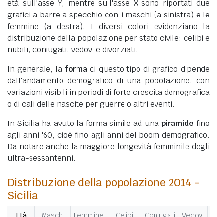
età sull'asse Y, mentre sull'asse X sono riportati due
grafici a barre a specchio con i maschi (a sinistra) e le
femmine (a destra). I diversi colori evidenziano la
distribuzione della popolazione per stato civile: celibi e
nubili, coniugati, vedovi e divorziati.
In generale, la
forma
di questo tipo di grafico dipende
dall'andamento demografico di una popolazione, con
variazioni visibili in periodi di forte crescita demografica
o di cali delle nascite per guerre o altri eventi.
In Sicilia ha avuto la forma simile ad una
piramide
fino
agli anni '60, cioè fino agli anni del boom demografico.
Da notare anche la maggiore longevità femminile degli
ultra-sessantenni.
Distribuzione della popolazione 2014 -
Sicilia
Età
Maschi
Femmine
Celibi
Coniugati
Vedovi
Di