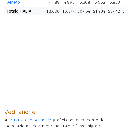
Veneto
4.488
4.893
5.308
5.662
5.833
5.
Totale ITALIA
18.600
19.577
20.454
21.234
21.442
21
Vedi anche
Statistiche Scandicci
grafici con l'andamento della
popolazione, movimento naturale e flussi migratori.