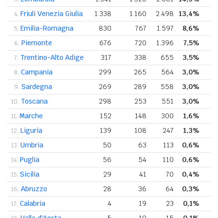
Friuli Venezia Giulia
1.338
1.160
2.498
13,4%
2
4.
Emilia-Romagna
830
767
1.597
8,6%
0
5.
Piemonte
676
720
1.396
7,5%
0
6.
Trentino-Alto Adige
317
338
655
3,5%
0
7.
Campania
299
265
564
3,0%
0
8.
Sardegna
269
289
558
3,0%
1
9.
Toscana
298
253
551
3,0%
0
10.
Marche
152
148
300
1,6%
0
11.
Liguria
139
108
247
1,3%
0
12.
Umbria
50
63
113
0,6%
0
13.
Puglia
56
54
110
0,6%
0
14.
Sicilia
29
41
70
0,4%
0
15.
Abruzzo
28
36
64
0,3%
0
16.
Calabria
4
19
23
0,1%
0
17.
Valle d'Aosta
5
10
15
0,1%
0