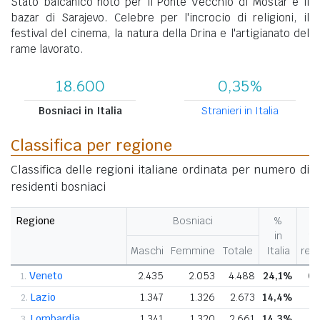
Stato balcanico noto per il Ponte Vecchio di Mostar e il
bazar di Sarajevo. Celebre per l'incrocio di religioni, il
festival del cinema, la natura della Drina e l'artigianato del
rame lavorato.
18.600
0,35%
Bosniaci in Italia
Stranieri in Italia
Classifica per regione
Classifica delle regioni italiane ordinata per numero di
residenti bosniaci
Regione
Bosniaci
%
in
ne
Maschi
Femmine
Totale
Italia
reg
Veneto
2.435
2.053
4.488
24,1%
0
1.
Lazio
1.347
1.326
2.673
14,4%
0
2.
Lombardia
1.341
1.320
2.661
14,3%
0
3.