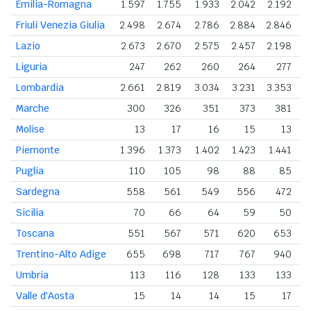
Emilia-Romagna
1.597
1.755
1.933
2.042
2.192
2
Friuli Venezia Giulia
2.498
2.674
2.786
2.884
2.846
2
Lazio
2.673
2.670
2.575
2.457
2.198
2
Liguria
247
262
260
264
277
Lombardia
2.661
2.819
3.034
3.231
3.353
3
Marche
300
326
351
373
381
Molise
13
17
16
15
13
Piemonte
1.396
1.373
1.402
1.423
1.441
1
Puglia
110
105
98
88
85
Sardegna
558
561
549
556
472
Sicilia
70
66
64
59
50
Toscana
551
567
571
620
653
Trentino-Alto Adige
655
698
717
767
940
Umbria
113
116
128
133
133
Valle d'Aosta
15
14
14
15
17