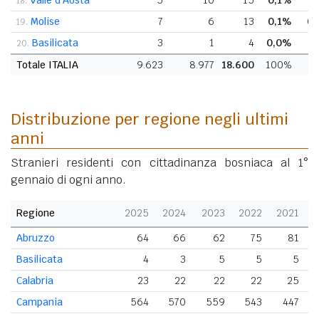
18.
Molise
7
6
13
0,1%
0
19.
Basilicata
3
1
4
0,0%
0
20.
Totale ITALIA
9.623
8.977
18.600
100%
Distribuzione per regione negli ultimi
anni
Stranieri residenti con cittadinanza bosniaca al 1°
gennaio di ogni anno.
Regione
2025
2024
2023
2022
2021
2
Abruzzo
64
66
62
75
81
Basilicata
4
3
5
5
5
Calabria
23
22
22
22
25
Campania
564
570
559
543
447