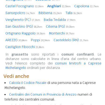
Castel Focognano
Anghiari
Capolona
12,0km
12,5km
12,7km
Sansepolcro
Bibbiena
Talla
14,7km
15,2km
16,5km
Verghereto (FC)
Badia Tedalda
17,1km
17,9km
San Giustino (PG)
Citerna (PG)
18,2km
19,0km
Ortignano Raggiolo
Monterchi
19,5km
19,7km
AREZZO
Poppi
Casteldelci (RN)
20,8km
20,9km
21,7km
Castiglion Fibocchi
21,8km
In
grassetto
sono riportati i
comuni confinanti
. Le
distanze sono calcolate in linea d'aria dal centro urbano.
Vedi l'elenco completo dei
comuni limitrofi a Caprese
Michelangelo
ordinati per distanza.
Vedi anche
Calcola il Codice Fiscale
di una persona nata a Caprese
Michelangelo.
Centralini dei Comuni in Provincia di Arezzo
numeri di
telefono dei centralini comunali.