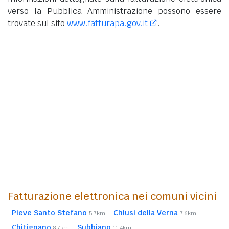
verso la Pubblica Amministrazione possono essere
trovate sul sito
www.fatturapa.gov.it
.
Fatturazione elettronica nei comuni vicini
Pieve Santo Stefano
Chiusi della Verna
5,7km
7,6km
Chitignano
Subbiano
8,7km
11,4km