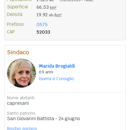
Superficie
66,53
km²
Densità
19,92
ab./
km²
Prefisso
0575
CAP
52033
Sindaco
Marida Brogialdi
69 anni
Giunta e Consiglio
Nome abitanti
capresani
Santo patrono
San Giovanni Battista - 24 giugno
Rischio sismico