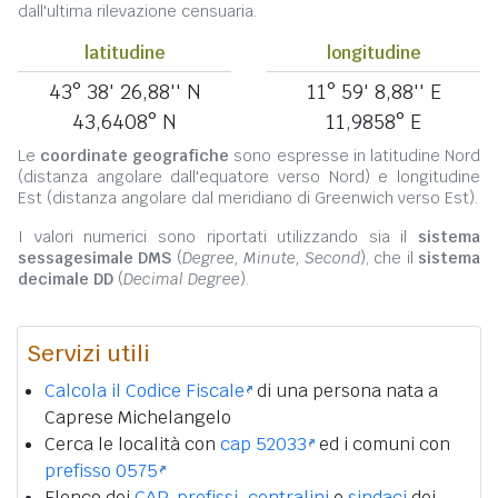
dall'ultima rilevazione censuaria.
latitudine
longitudine
43° 38' 26,88'' N
11° 59' 8,88'' E
43,6408° N
11,9858° E
Le
coordinate geografiche
sono espresse in latitudine Nord
(distanza angolare dall'equatore verso Nord) e longitudine
Est (distanza angolare dal meridiano di Greenwich verso Est).
I valori numerici sono riportati utilizzando sia il
sistema
sessagesimale DMS
(
Degree, Minute, Second
), che il
sistema
decimale DD
(
Decimal Degree
).
Servizi utili
Calcola il Codice Fiscale
di una persona nata a
Caprese Michelangelo
Cerca le località con
cap 52033
ed i comuni con
prefisso 0575
Elenco dei
CAP
,
prefissi
,
centralini
e
sindaci
dei