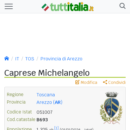
IT
TOS
Provincia di Arezzo
Caprese Michelangelo
Modifica
Condividi
Regione
Toscana
Provincia
Arezzo (
AR
)
Codice Istat
051007
Cod.catastale
B693
[1]
Popolazione
1.325
ab.
(01/01/2026 - Istat)