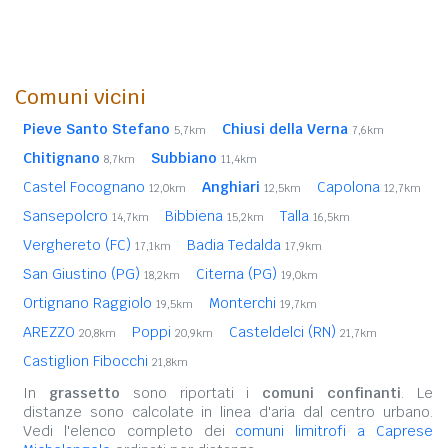
Comuni vicini
Pieve Santo Stefano
Chiusi della Verna
5,7km
7,6km
Chitignano
Subbiano
8,7km
11,4km
Castel Focognano
Anghiari
Capolona
12,0km
12,5km
12,7km
Sansepolcro
Bibbiena
Talla
14,7km
15,2km
16,5km
Verghereto (FC)
Badia Tedalda
17,1km
17,9km
San Giustino (PG)
Citerna (PG)
18,2km
19,0km
Ortignano Raggiolo
Monterchi
19,5km
19,7km
AREZZO
Poppi
Casteldelci (RN)
20,8km
20,9km
21,7km
Castiglion Fibocchi
21,8km
In
grassetto
sono riportati i
comuni confinanti
. Le
distanze sono calcolate in linea d'aria dal centro urbano.
Vedi l'elenco completo dei
comuni limitrofi a Caprese