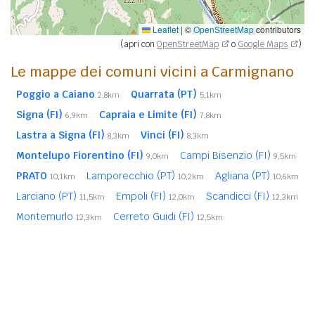
Leaflet
|
©
OpenStreetMap
contributors
(apri con
OpenStreetMap
o
Google Maps
)
Le mappe dei comuni vicini a Carmignano
Poggio a Caiano
Quarrata (PT)
2,8km
5,1km
Signa (FI)
Capraia e Limite (FI)
6,9km
7,8km
Lastra a Signa (FI)
Vinci (FI)
8,3km
8,3km
Montelupo Fiorentino (FI)
Campi Bisenzio (FI)
9,0km
9,5km
PRATO
Lamporecchio (PT)
Agliana (PT)
10,1km
10,2km
10,6km
Larciano (PT)
Empoli (FI)
Scandicci (FI)
11,5km
12,0km
12,3km
Montemurlo
Cerreto Guidi (FI)
12,3km
12,5km
Calenzano (FI)
Montale (PT)
12,8km
13,8km
PISTOIA (PT)
Sesto Fiorentino (FI)
14,3km
14,6km
In
grassetto
sono riportati i
comuni confinanti
. Le
distanze sono calcolate in linea d'aria dal centro urbano.
Vedi l'elenco completo dei
comuni limitrofi a Carmignano