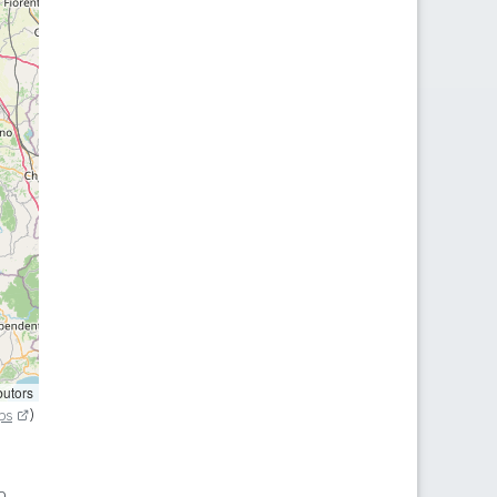
butors
ps
)
o