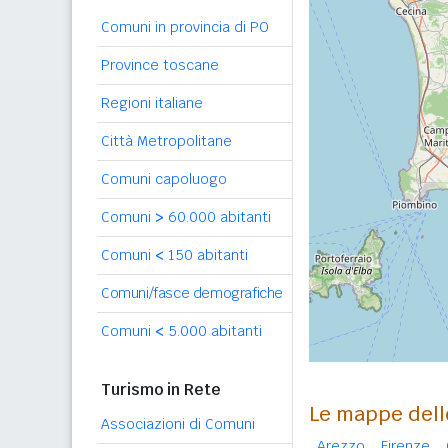
Comuni in provincia di PO
Province toscane
Regioni italiane
Città Metropolitane
Comuni capoluogo
Comuni
>
60.000 abitanti
Comuni
<
150 abitanti
Comuni/fasce demografiche
Comuni
<
5.000 abitanti
Turismo in Rete
Le mappe dell
Associazioni di Comuni
Arezzo
Firenze