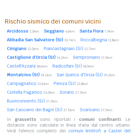
Rischio sismico dei comuni vicini
Arcidosso
Seggiano
Santa Fiora
2,0km
4,6km
7,9km
Abbadia San Salvatore (SI)
Roccalbegna
10,7km
11,8km
Cinigiano
Piancastagnaio (SI)
12,0km
12,7km
Castiglione d'Orcia (SI)
Semproniano
14,2km
17,9km
Castell'Azzara
Radicofani (SI)
18,6km
18,9km
Montalcino (SI)
San Quirico d'Orcia (SI)
19,1km
19,3km
Campagnatico
Pienza (SI)
21,6km
23,8km
Civitella Paganico
Sorano
24,0km
27,3km
Buonconvento (SI)
27,5km
San Casciano dei Bagni (SI)
Scansano
27,5km
27,9km
In
grassetto
sono riportati i
comuni confinanti
. Le
distanze sono calcolate in linea d'aria dal centro urbano.
Vedi l'elenco completo dei
comuni limitrofi a Castel del