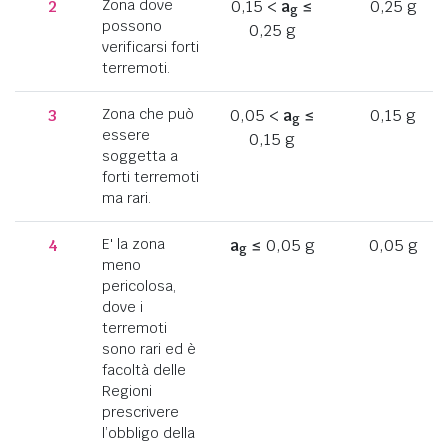
2
Zona dove
0,15 <
a
≤
0,25 g
g
possono
0,25 g
verificarsi forti
terremoti.
3
Zona che può
0,05 <
a
≤
0,15 g
g
essere
0,15 g
soggetta a
forti terremoti
ma rari.
4
E' la zona
a
≤ 0,05 g
0,05 g
g
meno
pericolosa,
dove i
terremoti
sono rari ed è
facoltà delle
Regioni
prescrivere
l’obbligo della