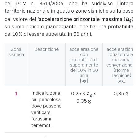
del PCM n. 3519/2006, che ha suddiviso l'intero
territorio nazionale in quattro zone sismiche sulla base
a
del valore dell'
accelerazione orizzontale massima
(
)
g
su suolo rigido o pianeggiante, che ha una probabilità
del 10% di essere superata in 50 anni.
Zona
Descrizione
accelerazione
accelerazione
sismica
con
orizzontale
probabilità di
massima
superamento
convenzionale
del 10% in 50
(Norme
anni
Tecniche)
[
a
]
[
a
]
g
g
1
Indica la zona
0,25 <
a
≤
0,35 g
g
più pericolosa,
0,35 g
dove possono
verificarsi
fortissimi
terremoti.