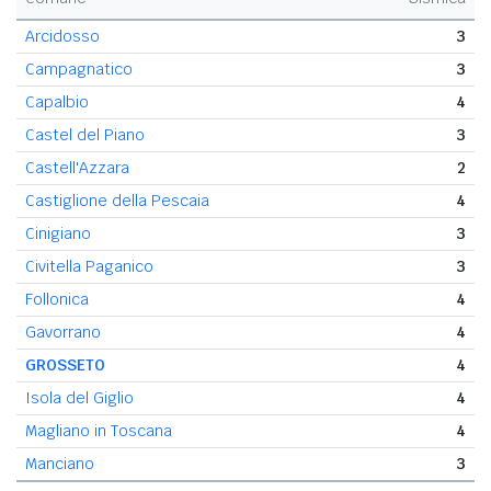
Arcidosso
3
Campagnatico
3
Capalbio
4
Castel del Piano
3
Castell'Azzara
2
Castiglione della Pescaia
4
Cinigiano
3
Civitella Paganico
3
Follonica
4
Gavorrano
4
GROSSETO
4
Isola del Giglio
4
Magliano in Toscana
4
Manciano
3