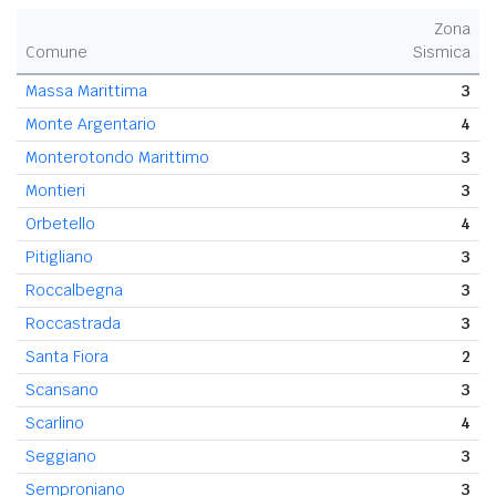
Zona
Comune
Sismica
Massa Marittima
3
Monte Argentario
4
Monterotondo Marittimo
3
Montieri
3
Orbetello
4
Pitigliano
3
Roccalbegna
3
Roccastrada
3
Santa Fiora
2
Scansano
3
Scarlino
4
Seggiano
3
Semproniano
3