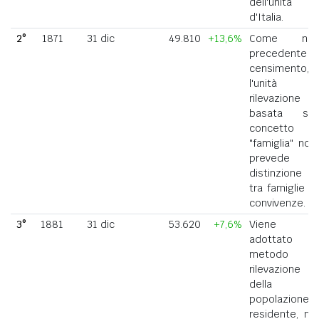
dell'unità
d'Italia.
2°
1871
31 dic
49.810
+13,6%
Come nel
precedente
censimento,
l'unità di
rilevazione
basata sul
concetto di
"famiglia" non
prevede la
distinzione
tra famiglie e
convivenze.
3°
1881
31 dic
53.620
+7,6%
Viene
adottato il
metodo di
rilevazione
della
popolazione
residente, ne