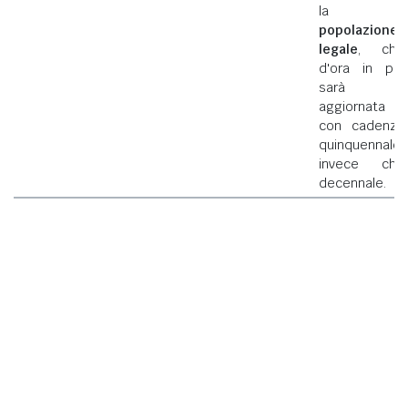
la
popolazione
legale
, che
d'ora in poi
sarà
aggiornata
con cadenza
quinquennale
invece che
decennale.