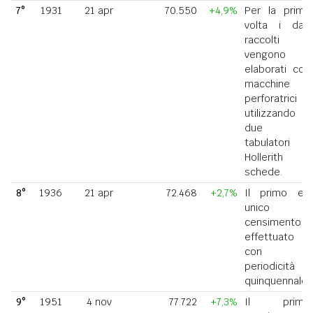
7°
1931
21 apr
70.550
+4,9%
Per la prima
volta i dati
raccolti
vengono
elaborati con
macchine
perforatrici
utilizzando
due
tabulatori
Hollerith a
schede.
8°
1936
21 apr
72.468
+2,7%
Il primo ed
unico
censimento
effettuato
con
periodicità
quinquennale.
9°
1951
4 nov
77.722
+7,3%
Il primo