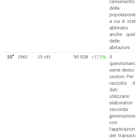
censimento
della
popolazione
a cui è stato
abbinato
anche quello
delle
abitazioni.
10°
1961
15 ott
90.928
+17,0%
Il
questionario
viene diviso in
sezioni. Per la
raccolta dei
dati si
utilizzano
elaboratori di
seconda
generazione
con
l'applicazione
del transistor