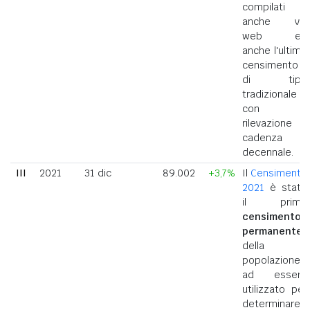
compilati
anche via
web ed
anche l'ultimo
censimento
di tipo
tradizionale
con
rilevazione a
cadenza
decennale.
III
2021
31 dic
89.002
+3,7%
Il
Censimento
2021
è stato
il primo
censimento
permanente
della
popolazione
ad essere
utilizzato per
determinare