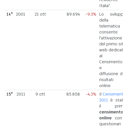
Italia".
14°
2001
21 ott
89.694
-9,3%
Lo sviluppo
della
telematica
consente
l'attivazione
del primo sito
web dedicato
al
Censimento
e la
diffusione dei
risultati
online.
15°
2011
9 ott
85.858
-4,3%
Il
Censimento
2011
è stato
il primo
censimento
online
con i
questionari