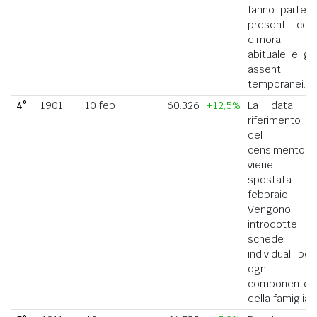
fanno parte i
presenti con
dimora
abituale e gli
assenti
temporanei.
4°
1901
10 feb
60.326
+12,5%
La data di
riferimento
del
censimento
viene
spostata a
febbraio.
Vengono
introdotte
schede
individuali per
ogni
componente
della famiglia.