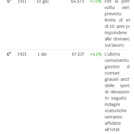
5°
1911
10 giu
64.575
+7,0%
Per la prima
volta viene
previsto il
limite di età
di 10 anni per
rispondere
alle domande
sul lavoro.
6°
1921
1 dic
67.237
+4,1%
L'ultimo
censimento
gestito dai
comuni
gravati anche
delle spese
di rilevazione.
In seguito le
indagini
statistiche
verranno
affidate
all'Istat.