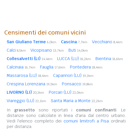
Censimenti dei comuni vicini
San Giuliano Terme
Cascina
Vecchiano
6,0km
7,7km
8,4km
Calci
Vicopisano
Buti
8,5km
13,7km
14,0km
Collesalvetti (LI)
LUCCA (LU)
Bientina
14,4km
16,2km
16,6km
Calcinaia
Fauglia
Pontedera
16,7km
17,6km
18,4km
Massarosa (LU)
Capannori (LU)
18,4km
19,3km
Crespina Lorenzana
Ponsacco
19,5km
19,8km
LIVORNO (LI)
Porcari (LU)
20,3km
22,0km
Viareggio (LU)
Santa Maria a Monte
22,1km
22,2km
In
grassetto
sono riportati i
comuni confinanti
. Le
distanze sono calcolate in linea d'aria dal centro urbano.
Vedi l'elenco completo dei
comuni limitrofi a Pisa
ordinati
per distanza.