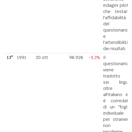
indagini pilota
che testano
l'affidabilità
del
questionario
e
l'attendibilità
dei risultati.
13°
1991
20 ott
98.928
-5,3%
Il
questionario
viene
tradotto in
sei lingue
oltre
all'italiano ed
è corredato
di un "foglio
individuale
per straniero
non
residente in