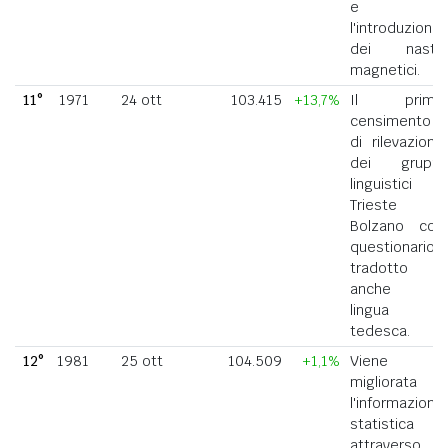
e
l'introduzione
dei nastri
magnetici.
11°
1971
24 ott
103.415
+13,7%
Il primo
censimento
di rilevazione
dei gruppi
linguistici di
Trieste e
Bolzano con
questionario
tradotto
anche in
lingua
tedesca.
12°
1981
25 ott
104.509
+1,1%
Viene
migliorata
l'informazione
statistica
attraverso