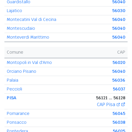
Guardistallo
56040
Lajatico
56030
Montecatini Val di Cecina
56040
Montescudaio
56040
Monteverdi Marittimo
56040
Comune
CAP
Montopoli in Val d'Arno
56020
Orciano Pisano
56040
Palaia
56036
Peccioli
56037
PISA
56121 ... 56128
CAP Pisa
Pomarance
56045
Ponsacco
56038
Pontedera
56025