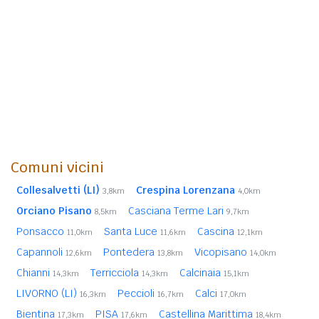
Comuni vicini
Collesalvetti (LI)
Crespina Lorenzana
3,8km
4,0km
Orciano Pisano
Casciana Terme Lari
8,5km
9,7km
Ponsacco
Santa Luce
Cascina
11,0km
11,6km
12,1km
Capannoli
Pontedera
Vicopisano
12,6km
13,8km
14,0km
Chianni
Terricciola
Calcinaia
14,3km
14,3km
15,1km
LIVORNO (LI)
Peccioli
Calci
16,3km
16,7km
17,0km
Bientina
PISA
Castellina Marittima
17,3km
17,6km
18,4km