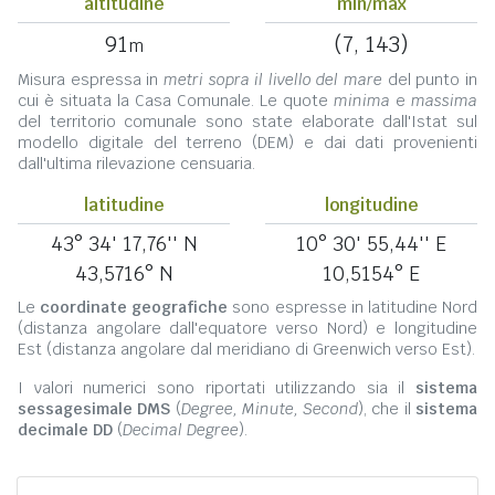
altitudine
min/max
91
(7, 143)
m
Misura espressa in
metri sopra il livello del mare
del punto in
cui è situata la Casa Comunale. Le quote
minima
e
massima
del territorio comunale sono state elaborate dall'Istat sul
modello digitale del terreno (DEM) e dai dati provenienti
dall'ultima rilevazione censuaria.
latitudine
longitudine
43° 34' 17,76'' N
10° 30' 55,44'' E
43,5716° N
10,5154° E
Le
coordinate geografiche
sono espresse in latitudine Nord
(distanza angolare dall'equatore verso Nord) e longitudine
Est (distanza angolare dal meridiano di Greenwich verso Est).
I valori numerici sono riportati utilizzando sia il
sistema
sessagesimale DMS
(
Degree, Minute, Second
), che il
sistema
decimale DD
(
Decimal Degree
).