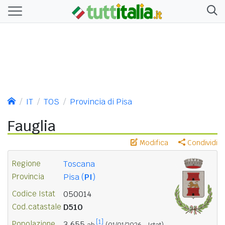
IT
TOS
Provincia di Pisa
Fauglia
Modifica
Condividi
Regione
Toscana
Provincia
Pisa (
PI
)
Codice Istat
050014
Cod.catastale
D510
[1]
Popolazione
3.655
ab.
(01/01/2026 - Istat)