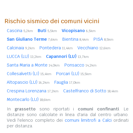
Rischio sismico dei comuni vicini
Cascina
Buti
Vicopisano
5,2km
5,5km
6,5km
San Giuliano Terme
Bientina
PISA
7,6km
8,4km
8,5km
Calcinaia
Pontedera
Vecchiano
9,2km
11,4km
12,6km
LUCCA (LU)
Capannori (LU)
13,2km
13,7km
Santa Maria a Monte
Ponsacco
14,0km
14,2km
Collesalvetti (LI)
Porcari (LU)
15,4km
15,5km
Altopascio (LU)
Fauglia
16,2km
17,0km
Crespina Lorenzana
Castelfranco di Sotto
17,2km
18,4km
Montecarlo (LU)
18,6km
In
grassetto
sono riportati i
comuni confinanti
. Le
distanze sono calcolate in linea d'aria dal centro urbano.
Vedi l'elenco completo dei
comuni limitrofi a Calci
ordinati
per distanza.