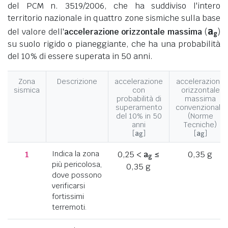
del PCM n. 3519/2006, che ha suddiviso l'intero
territorio nazionale in quattro zone sismiche sulla base
a
del valore dell'
accelerazione orizzontale massima
(
)
g
su suolo rigido o pianeggiante, che ha una probabilità
del 10% di essere superata in 50 anni.
Zona
Descrizione
accelerazione
accelerazione
sismica
con
orizzontale
probabilità di
massima
superamento
convenzionale
del 10% in 50
(Norme
anni
Tecniche)
[
a
]
[
a
]
g
g
1
Indica la zona
0,25 <
a
≤
0,35 g
g
più pericolosa,
0,35 g
dove possono
verificarsi
fortissimi
terremoti.