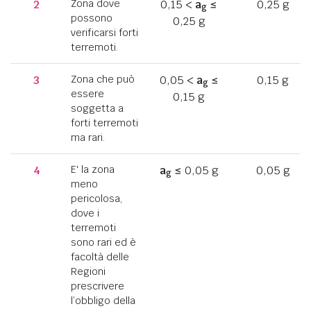
2
Zona dove
0,15 <
a
≤
0,25 g
g
possono
0,25 g
verificarsi forti
terremoti.
3
Zona che può
0,05 <
a
≤
0,15 g
g
essere
0,15 g
soggetta a
forti terremoti
ma rari.
4
E' la zona
a
≤ 0,05 g
0,05 g
g
meno
pericolosa,
dove i
terremoti
sono rari ed è
facoltà delle
Regioni
prescrivere
l’obbligo della