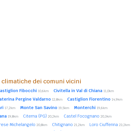
i climatiche dei comuni vicini
astiglion Fibocchi
Civitella in Val di Chiana
10,6km
11,0km
aterina Pergine Valdarno
Castiglion Fiorentino
12,8km
14,9km
ri
Monte San Savino
Monterchi
17,2km
19,5km
19,6km
iana
Citerna (PG)
Castel Focognano
19,8km
20,2km
20,3km
rese Michelangelo
Chitignano
Loro Ciuffenna
20,8km
21,2km
23,2km