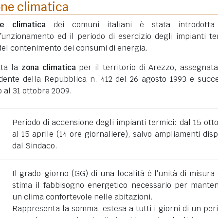
one climatica
ne climatica
dei comuni italiani è stata introdotta
funzionamento ed il periodo di esercizio degli impianti te
ni del contenimento dei consumi di energia.
ata la
zona climatica
per il territorio di Arezzo, assegnat
dente della Repubblica n. 412 del 26 agosto 1993 e succe
 al 31 ottobre 2009.
Periodo di accensione degli impianti termici: dal 15 ott
al 15 aprile (14 ore giornaliere), salvo ampliamenti disp
dal Sindaco.
Il grado-giorno (GG) di una località è l'unità di misura
stima il fabbisogno energetico necessario per mante
un clima confortevole nelle abitazioni.
Rappresenta la somma, estesa a tutti i giorni di un per