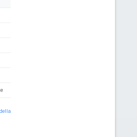
te
della