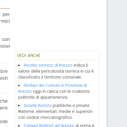
 per
rmici
a con
ssivi
VEDI ANCHE
Rischio sismico di Arezzo
indica il
obre
valore della pericolosità sismica in cui è
classificato il territorio comunale.
osti
Sindaci dei Comuni in Provincia di
Arezzo
oggi in carica con le coalizioni
politiche di appartenenza.
 che
Scuole Arezzo
pubbliche e private.
nere
Materne, elementari, medie e superiori
con codice meccanografico.
iodo
Comuni limitrofi ad Arezzo
di prima e