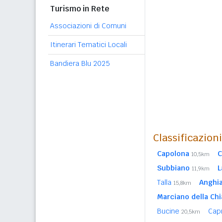
Turismo in Rete
Associazioni di Comuni
Itinerari Tematici Locali
Bandiera Blu 2025
Classificazion
Capolona
C
10,5km
Subbiano
L
11,9km
Talla
Anghia
15,8km
Marciano della Ch
Bucine
Cap
20,5km