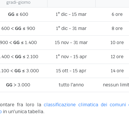
gradi-giorno
GG
≤ 600
1° dic - 15 mar
6 ore
600 <
GG
≤ 900
1° dic - 31 mar
8 ore
900 <
GG
≤ 1.400
15 nov - 31 mar
10 ore
1.400 <
GG
≤ 2.100
1° nov - 15 apr
12 ore
.100 <
GG
≤ 3.000
15 ott - 15 apr
14 ore
GG
> 3.000
tutto l'anno
nessun limi
ontare fra loro la
classificazione climatica dei comuni 
o
in un'unica tabella.