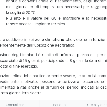
annuale convenzionale di riscaldamento, degli increm
medi giornalieri di temperatura necessari per raggiun
la soglia di 20 °C.
Più alto è il valore del GG e maggiore è la necessit
tenere acceso l'impianto termico.
ano è suddiviso in sei
zone climatiche
che variano in funzion
pendentemente dall'ubicazione geografica.
nsione degli impianti è ridotto di un’ora al giorno e il perio
corciato di 15 giorni, posticipando di 8 giorni la data di ini
 data di fine esercizio.
uazioni climatiche particolarmente severe, le autorità comu
vedimento motivato, possono autorizzare l’accensione 
limentati a gas anche al di fuori dei periodi indicati al dec
ata giornaliera ridotta.
Comuni con
Periodo
Ore al giorn