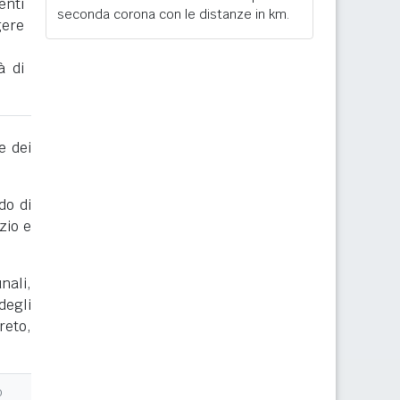
enti
seconda corona con le distanze in km.
gere
à di
e dei
do di
zio e
nali,
degli
reto,
o