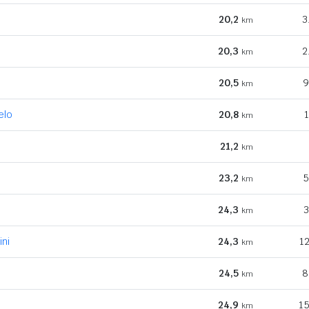
20,2
3
km
20,3
2
km
20,5
9
km
elo
20,8
1
km
21,2
km
23,2
5
km
24,3
3
km
ini
24,3
12
km
24,5
8
km
24,9
15
km