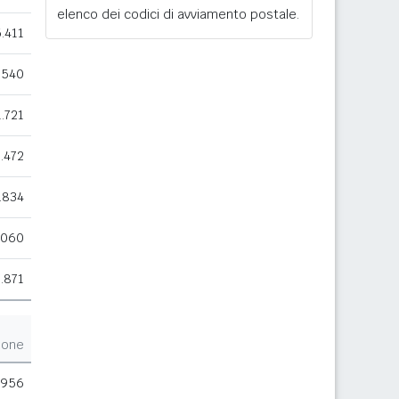
elenco dei codici di avviamento postale.
.411
.540
1.721
.472
.834
.060
.871
ione
956