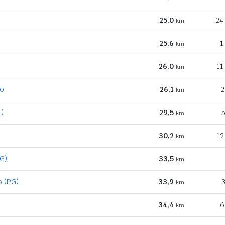
25,0
24
km
25,6
1
km
26,0
11
km
no
26,1
2
km
)
29,5
5
km
30,2
12
km
PG)
33,5
km
o (PG)
33,9
3
km
34,4
6
km