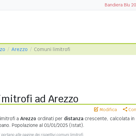
Bandiera Blu 2
zzo
Arezzo
Comuni limitrofi
mitrofi ad Arezzo
Modifica
Cond
imitrofi a
Arezzo
ordinati per
distanza
crescente, calcolata i
bano. Popolazione al 01/01/2025 (Istat).
 portano alle pagine dei rispettivi comuni limitrofi.