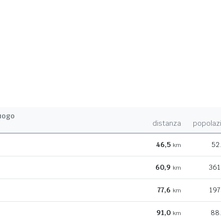
uogo
distanza
popolaz
46,5
52
km
60,9
361
km
77,6
197
km
91,0
88
km