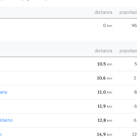
distanza
popolaz
0
96
km
distanza
popolaz
10,5
5
km
10,6
2
km
iana
11,0
8
km
11,9
6
km
aldarno
12,8
6
km
o
14,9
12
km