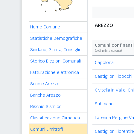
AREZZO
Home Comune
Statistiche Demografiche
Comuni confinanti
Sindaco, Giunta, Consiglio
(o di prima corona)
Storico Elezioni Comunali
Capolona
Fatturazione elettronica
Castiglion Fibocchi
Scuole Arezzo
Civitella in Val di Ch
Banche Arezzo
Subbiano
Rischio Sismico
Laterina Pergine V
Classificazione Climatica
Comuni Limitrofi
Castiglion Fiorentin