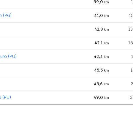
39,0
1
km
o (PG)
41,0
15
km
41,8
13
km
42,1
16
km
auro (PU)
42,4
km
45,5
1
km
45,6
2
km
o (PU)
49,0
3
km