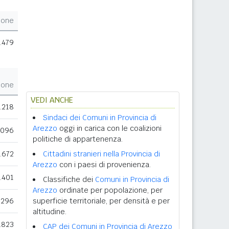
ione
.479
ione
VEDI ANCHE
.218
Sindaci dei Comuni in Provincia di
Arezzo
oggi in carica con le coalizioni
.096
politiche di appartenenza.
.672
Cittadini stranieri nella Provincia di
Arezzo
con i paesi di provenienza.
.401
Classifiche dei
Comuni in Provincia di
Arezzo
ordinate per popolazione, per
.296
superficie territoriale, per densità e per
altitudine.
.823
CAP dei Comuni in Provincia di Arezzo