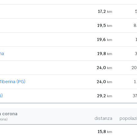
17,2
5
km
19,5
8
km
19,6
km
na
19,8
3
km
24,0
20
km
Tiberina (PG)
24,0
1
km
G)
29,2
37
km
a corona
distanza
popolaz
orona)
15,8
km