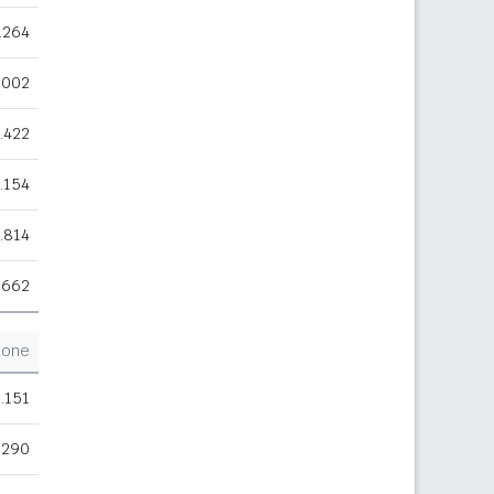
.264
.002
.422
.154
.814
.662
ione
.151
.290