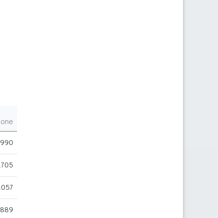
ione
.990
.705
.057
.889