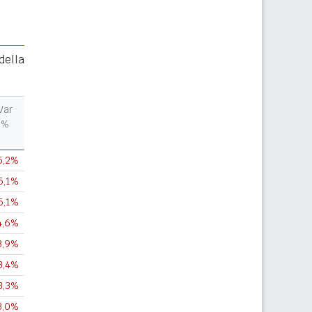
della
Var
%
5,2%
5,1%
5,1%
4,6%
3,9%
3,4%
3,3%
3,0%