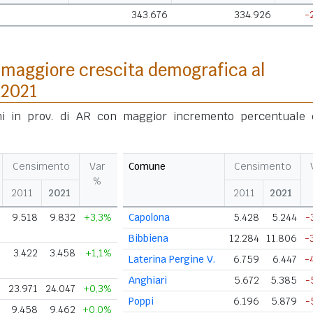
343.676
334.926
-
maggiore crescita demografica al
 2021
i in prov. di AR con maggior incremento percentuale 
Censimento
Var
Comune
Censimento
%
2011
2021
2011
2021
9.518
9.832
+3,3%
Capolona
5.428
5.244
-
Bibbiena
12.284
11.806
-
3.422
3.458
+1,1%
Laterina Pergine V.
6.759
6.447
-
Anghiari
5.672
5.385
-
23.971
24.047
+0,3%
Poppi
6.196
5.879
-
9.458
9.462
+0,0%