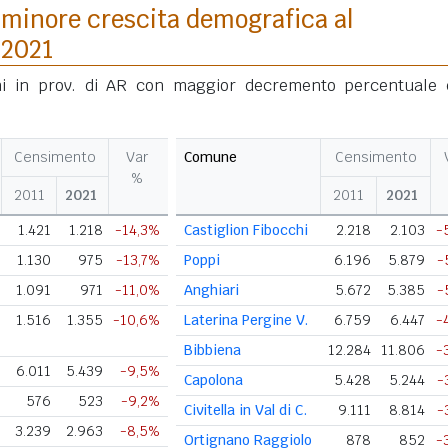
minore crescita demografica al
 2021
i in prov. di AR con maggior decremento percentuale 
Censimento
Var
Comune
Censimento
%
2011
2021
2011
2021
1.421
1.218
-14,3%
Castiglion Fibocchi
2.218
2.103
-
1.130
975
-13,7%
Poppi
6.196
5.879
-
1.091
971
-11,0%
Anghiari
5.672
5.385
-
1.516
1.355
-10,6%
Laterina Pergine V.
6.759
6.447
-
Bibbiena
12.284
11.806
-
6.011
5.439
-9,5%
Capolona
5.428
5.244
-
576
523
-9,2%
Civitella in Val di C.
9.111
8.814
-
3.239
2.963
-8,5%
Ortignano Raggiolo
878
852
-