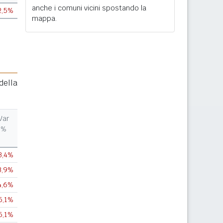
anche i comuni vicini spostando la
2,5%
mappa.
della
Var
%
3,4%
3,9%
4,6%
5,1%
5,1%