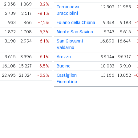
2.058
1.889
-8,2%
Terranuova
12.302
11.983
-
2.739
2.517
-8,1%
Bracciolini
933
866
-7,2%
Foiano della Chiana
9.348
9.183
-
1.822
1.708
-6,3%
Monte San Savino
8.743
8.615
-
3.190
2.994
-6,1%
San Giovanni
16.890
16.644
-
Valdarno
3.615
3.396
-6,1%
Arezzo
98.144
96.717
-
16.108
15.227
-5,5%
Bucine
10.033
9.910
-
22.495
21.324
-5,2%
Castiglion
13.166
13.052
-
Fiorentino