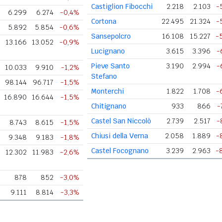
Castiglion Fibocchi
2.218
2.103
-
6.299
6.274
-0,4%
Cortona
22.495
21.324
-
5.892
5.854
-0,6%
Sansepolcro
16.108
15.227
-
13.166
13.052
-0,9%
Lucignano
3.615
3.396
-
Pieve Santo
3.190
2.994
-
10.033
9.910
-1,2%
Stefano
98.144
96.717
-1,5%
Monterchi
1.822
1.708
-
16.890
16.644
-1,5%
Chitignano
933
866
-
Castel San Niccolò
2.739
2.517
-
8.743
8.615
-1,5%
Chiusi della Verna
2.058
1.889
-
9.348
9.183
-1,8%
Castel Focognano
3.239
2.963
-
12.302
11.983
-2,6%
878
852
-3,0%
9.111
8.814
-3,3%