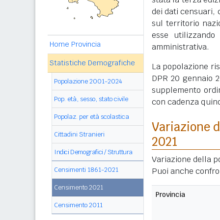
dei dati censuari, 
sul territorio naz
esse utilizzando
Home Provincia
amministrativa.
Statistiche Demografiche
La popolazione ri
DPR 20 gennaio 20
Popolazione 2001-2024
supplemento ordin
Pop. età, sesso, stato civile
con cadenza quin
Popolaz. per età scolastica
Variazione d
Cittadini Stranieri
2021
Indici Demografici / Struttura
Variazione della p
Censimenti 1861-2021
Puoi anche confro
Censimento 2021
Provincia
Censimento 2011