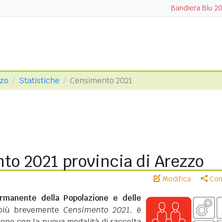
Bandiera Blu 2
zzo
Statistiche
Censimento 2021
to 2021 provincia di Arezzo
Modifica
Cond
rmanente della Popolazione e delle
più brevemente
Censimento 2021
, è
zione con la nuova modalità di raccolta