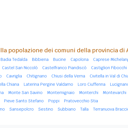
lla popolazione dei comuni della provincia di
Badia Tedalda
Bibbiena
Bucine
Capolona
Caprese Michelan
Castel San Niccolò
Castelfranco Piandiscò
Castiglion Fibocchi
o
Cavriglia
Chitignano
Chiusi della Verna
Civitella in Val di Ch
lla Chiana
Laterina Pergine Valdarno
Loro Ciuffenna
Lucignan
na
Monte San Savino
Montemignaio
Monterchi
Montevarchi
Pieve Santo Stefano
Poppi
Pratovecchio Stia
rno
Sansepolcro
Sestino
Subbiano
Talla
Terranuova Braccio