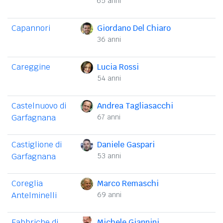
65 anni
Capannori
Giordano Del Chiaro
36 anni
Careggine
Lucia Rossi
54 anni
Castelnuovo di
Andrea Tagliasacchi
Garfagnana
67 anni
Castiglione di
Daniele Gaspari
Garfagnana
53 anni
Coreglia
Marco Remaschi
Antelminelli
69 anni
Fabbriche di
Michele Giannini