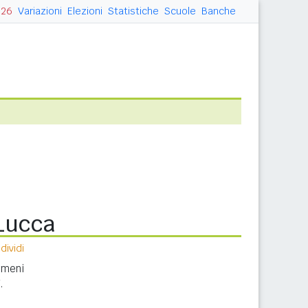
026
Variazioni
Elezioni
Statistiche
Scuole
Banche
 Lucca
ividi
nomeni
.