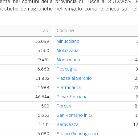
ente nei comuni della provincia di Lucca al 31/12/2024. P
tatistiche demografiche nel singolo comune clicca sul rel
ab.
Comune
16.099
Minucciano
5.560
Molazzana
9.461
Montecarlo
4
6.668
Pescaglia
3
31.832
Piazza al Serchio
2
1.988
Pietrasanta
22
46.644
Pieve Fosciana
2
500
Porcari
8
5.653
San Romano in G.
1
1.701
Seravezza
12
i
5.080
Sillano Giuncugnano