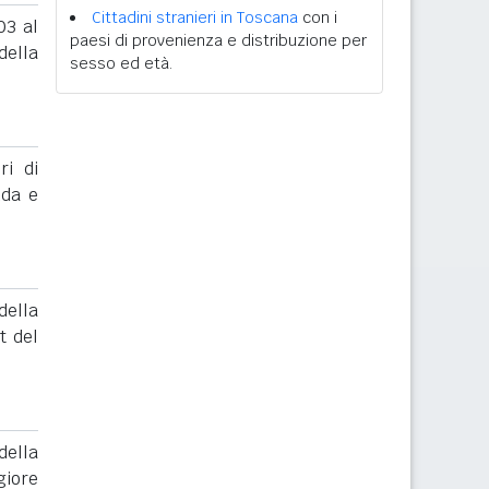
Cittadini stranieri in Toscana
con i
03 al
paesi di provenienza e distribuzione per
ella
sesso ed età.
ri di
nda e
ella
t del
ella
giore