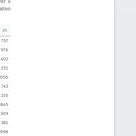
er il
ativo
ab.
1.757
976
.402
.251
.056
.743
.216
.845
.309
.381
998