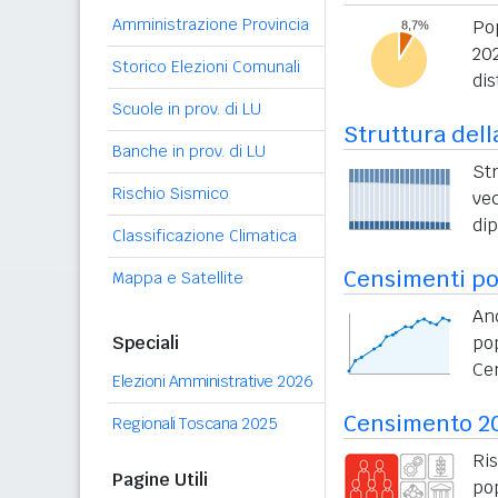
Amministrazione Provincia
Po
20
Storico Elezioni Comunali
dis
Scuole in prov. di LU
Struttura dell
Banche in prov. di LU
St
Rischio Sismico
vec
di
Classificazione Climatica
Censimenti po
Mappa e Satellite
An
Speciali
po
Ce
Elezioni Amministrative 2026
Censimento 2
Regionali Toscana 2025
Ri
Pagine Utili
po