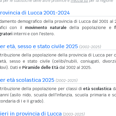
na per le statistiche delle altre province e
freccia su
per la regione
rovincia di Lucca 2001-2024
damento demografico della provincia di Lucca dal 2001 al 
afici con il
movimento naturale
della popolazione e
f
gratori
interni e con l'estero.
r età, sesso e stato civile 2025
(2002-2025)
tribuzione della popolazione della provincia di Lucca per c
età, sesso e stato civile (celibi/nubili, coniugati, divorzi
ovi). Dati e
Piramide delle Età
dal 2002 al 2025.
er età scolastica 2025
(2002-2025)
tribuzione della popolazione per classi di
età scolastica
da
anni (asilo nido, scuola dell'infanzia, scuola primaria e s
ondaria di I e II grado).
ieri in provincia di Lucca
(2003-2025)