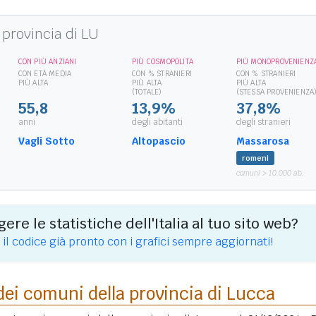
provincia di LU
CON PIÙ ANZIANI
PIÙ COSMOPOLITA
PIÙ MONOPROVENIENZ
CON ETÀ MEDIA
CON % STRANIERI
CON % STRANIERI
PIÙ ALTA
PIÙ ALTA
PIÙ ALTA
(TOTALE)
(STESSA PROVENIENZA
55,8
13,9%
37,8%
anni
degli abitanti
degli stranieri
Vagli Sotto
Altopascio
Massarosa
romeni
comuni > 10.000 ab.
ere le statistiche dell'Italia al tuo sito web?
 il codice già pronto con i grafici sempre aggiornati!
dei comuni della provincia di Lucca