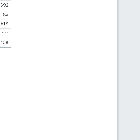
.892
783
.618
1.477
.168