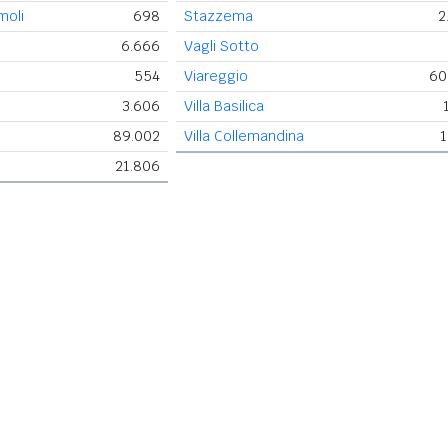
moli
698
Stazzema
2
6.666
Vagli Sotto
554
Viareggio
60
3.606
Villa Basilica
89.002
Villa Collemandina
1
21.806