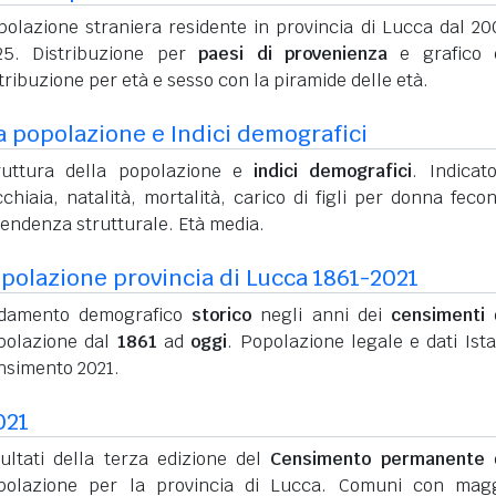
polazione straniera residente in provincia di Lucca dal 20
25. Distribuzione per
paesi di provenienza
e grafico d
tribuzione per età e sesso con la piramide delle età.
a popolazione e Indici demografici
ruttura della popolazione e
indici demografici
. Indicato
chiaia, natalità, mortalità, carico di figli per donna feco
pendenza strutturale. Età media.
polazione provincia di Lucca 1861-2021
damento demografico
storico
negli anni dei
censimenti
d
polazione dal
1861
ad
oggi
. Popolazione legale e dati Ista
nsimento 2021.
021
sultati della terza edizione del
Censimento permanente
d
polazione per la provincia di Lucca. Comuni con mag