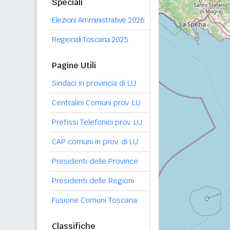
Speciali
Elezioni Amministrative 2026
Regionali Toscana 2025
Pagine Utili
Sindaci in provincia di LU
Centralini Comuni prov. LU
Prefissi Telefonici prov. LU
CAP comuni in prov. di LU
Presidenti delle Province
Presidenti delle Regioni
Fusione Comuni Toscana
Classifiche