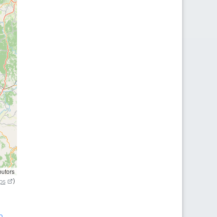
butors
ps
)
o