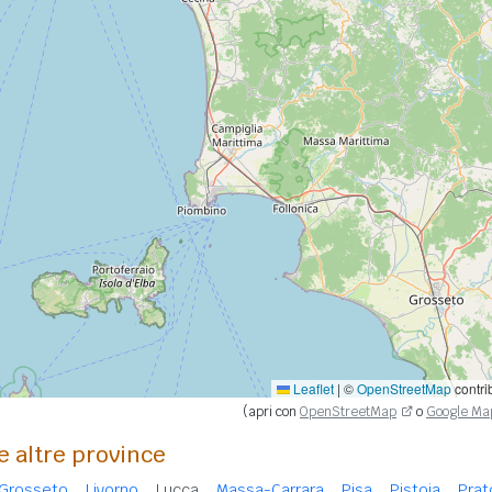
Leaflet
|
©
OpenStreetMap
contri
(apri con
OpenStreetMap
o
Google Ma
e altre province
Grosseto
Livorno
Lucca
Massa-Carrara
Pisa
Pistoia
Prat