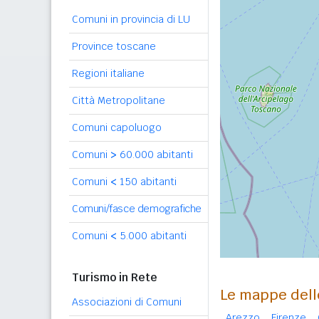
Comuni in provincia di LU
Province toscane
Regioni italiane
Città Metropolitane
Comuni capoluogo
Comuni
>
60.000 abitanti
Comuni
<
150 abitanti
Comuni/fasce demografiche
Comuni
<
5.000 abitanti
Turismo in Rete
Le mappe dell
Associazioni di Comuni
Arezzo
Firenze