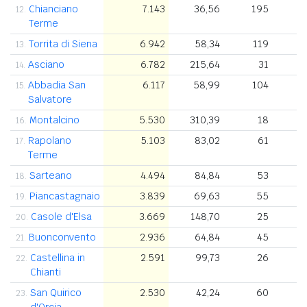
Chianciano
7.143
36,56
195
12.
Terme
Torrita di Siena
6.942
58,34
119
13.
Asciano
6.782
215,64
31
14.
Abbadia San
6.117
58,99
104
15.
Salvatore
Montalcino
5.530
310,39
18
16.
Rapolano
5.103
83,02
61
17.
Terme
Sarteano
4.494
84,84
53
18.
Piancastagnaio
3.839
69,63
55
19.
Casole d'Elsa
3.669
148,70
25
20.
Buonconvento
2.936
64,84
45
21.
Castellina in
2.591
99,73
26
22.
Chianti
San Quirico
2.530
42,24
60
23.
d'Orcia