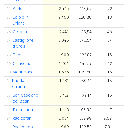
Murlo
2.475
114,62
22
24.
Gaiole in
2.460
128,88
19
25.
Chianti
Cetona
2.441
53,54
46
26.
Castiglione
2.046
141,54
14
27.
d'Orcia
Pienza
1.900
122,87
15
28.
Chiusdino
1.704
141,57
12
29.
Monticiano
1.636
109,50
15
30.
Radda in
1.431
80,41
18
31.
Chianti
San Casciano
1.417
92,14
15
32.
dei Bagni
Trequanda
1.115
63,95
17
33.
Radicofani
1.024
117,98
8,68
34.
Radicondoli
969
132,53
7,31
35.