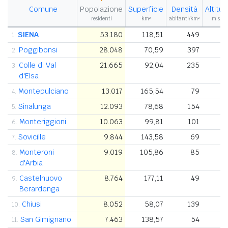
Comune
Popolazione
Superficie
Densità
Altitud
residenti
km²
abitanti/km²
m s.l.
SIENA
53.180
118,51
449
1.
Poggibonsi
28.048
70,59
397
2.
Colle di Val
21.665
92,04
235
3.
d'Elsa
Montepulciano
13.017
165,54
79
4.
Sinalunga
12.093
78,68
154
5.
Monteriggioni
10.063
99,81
101
6.
Sovicille
9.844
143,58
69
7.
Monteroni
9.019
105,86
85
8.
d'Arbia
Castelnuovo
8.764
177,11
49
9.
Berardenga
Chiusi
8.052
58,07
139
10.
San Gimignano
7.463
138,57
54
11.