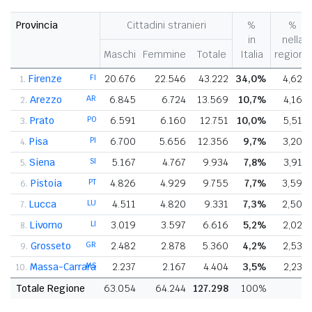
Provincia
Cittadini stranieri
%
%
in
nella
Maschi
Femmine
Totale
Italia
regione
Firenze
FI
20.676
22.546
43.222
34,0%
4,62%
1.
Arezzo
AR
6.845
6.724
13.569
10,7%
4,16%
2.
Prato
PO
6.591
6.160
12.751
10,0%
5,51%
3.
Pisa
PI
6.700
5.656
12.356
9,7%
3,20%
4.
Siena
SI
5.167
4.767
9.934
7,8%
3,91%
5.
Pistoia
PT
4.826
4.929
9.755
7,7%
3,59%
6.
Lucca
LU
4.511
4.820
9.331
7,3%
2,50%
7.
Livorno
LI
3.019
3.597
6.616
5,2%
2,02%
8.
Grosseto
GR
2.482
2.878
5.360
4,2%
2,53%
9.
Massa-Carrara
MS
2.237
2.167
4.404
3,5%
2,23%
10.
Totale Regione
63.054
64.244
127.298
100%