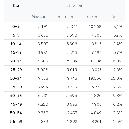
Età
Stranieri
Maschi
Femmine
Totale
%
0-4
5.191
5.077
10.268
8,1%
5-9
3.613
3.590
7.203
5,7%
10-14
3.507
3.306
6.813
5,4%
15-19
3.981
3.213
7.194
5,7%
20-24
4.902
5.334
10.236
8,0%
25-29
7.008
9.019
16.027
12,6%
30-34
9.313
9.743
19.056
15,0%
35-39
8.494
7.739
16.233
12,8%
40-44
6.231
5.595
11.826
9,3%
45-49
4.220
3.683
7.903
6,2%
50-54
2.352
2.497
4.849
3,8%
55-59
1.379
1.822
3.201
2,5%