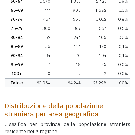
60-64
1.070
1.351
2.421
1,9%
65-69
777
905
1.682
1,3%
70-74
457
555
1.012
0,8%
75-79
300
367
667
0,5%
80-84
162
244
406
0,3%
85-89
56
114
170
0,1%
90-94
34
70
104
0,1%
95-99
7
18
25
0,0%
100+
0
2
2
0,0%
Totale
63.054
64.244
127.298
100%
Distribuzione della popolazione
straniera per area geografica
Classifica per province della popolazione straniera
residente nella regione.