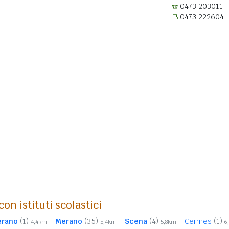
0473 203011
0473 222604
on istituti scolastici
erano
(1)
Merano
(35)
Scena
(4)
Cermes
(1)
4,4km
5,4km
5,8km
6