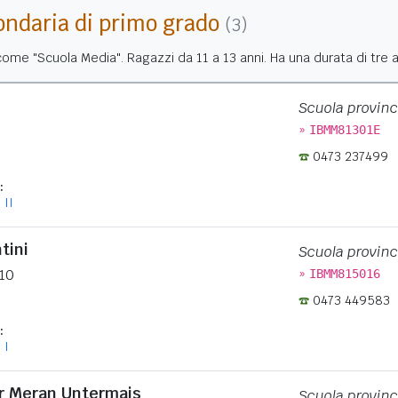
ondaria di primo grado
(3)
me "Scuola Media". Ragazzi da 11 a 13 anni. Ha una durata di tre a
Scuola provinc
»
IBMM81301E
0473 237499
:
 II
tini
Scuola provinc
»
 10
IBMM815016
0473 449583
:
 I
r Meran Untermais
Scuola provinc