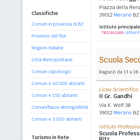
Piazza della Ren
Classifiche
39012
Merano
BZ
Comuni in provincia di BZ
Istituto principale
Unterm
TBIC841009
Province del TAA
Regioni italiane
Scuola Sec
Città Metropolitane
Comuni capoluogo
Ragazzi da 13 a 18 a
Comuni
>
60.000 abitanti
Liceo Scientifico
Comuni
<
150 abitanti
II Gr. Gandhi
Via K. Wolf 38
Comuni/fasce demografiche
39012
Merano
BZ
Comuni
<
5.000 abitanti
Istituto Professio
Scuola Profess
Turismo in Rete
Ritz