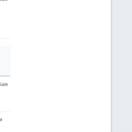
iale
a