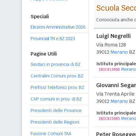
Scuola Sec
Speciali
Conosciuta anche co
Elezioni Amministrative 2026
Luigi Negrelli
Provinciali TN e BZ 2023
Via Roma 128
39012
Merano
BZ
Pagine Utili
Istituto principale
Sindaci in provincia di BZ
Merano
IBIC81300D
Centralini Comuni prov. BZ
Giovanni Segan
Prefissi Telefonici prov. BZ
Via Trenta Aprile
CAP comuni in prov. di BZ
39012
Merano
BZ
Presidenti delle Province
Istituto principale
Merano
IBIC815005
Presidenti delle Regioni
Fusione Comuni TAA
Peter Rosegge