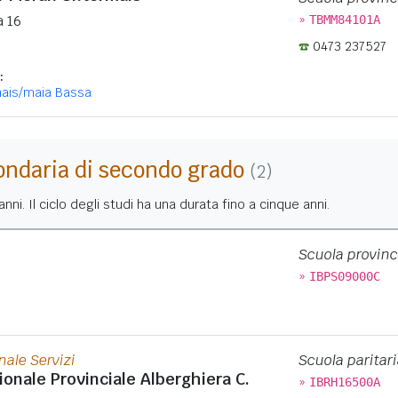
»
a 16
TBMM84101A
0473 237527
:
ais/maia Bassa
ondaria di secondo grado
(2)
nni. Il ciclo degli studi ha una durata fino a cinque anni.
Scuola provinc
»
IBPS09000C
nale Servizi
Scuola paritari
ionale Provinciale Alberghiera C.
»
IBRH16500A