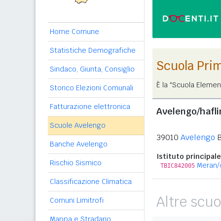
Home Comune
Statistiche Demografiche
Scuola Pri
Sindaco, Giunta, Consiglio
È la "Scuola Elemen
Storico Elezioni Comunali
Fatturazione elettronica
Avelengo/hafli
Scuole Avelengo
39010
Avelengo
B
Banche Avelengo
Istituto principale
Rischio Sismico
Meran/
TBIC842005
Classificazione Climatica
Altre scuo
Comuni Limitrofi
Mappa e Stradario