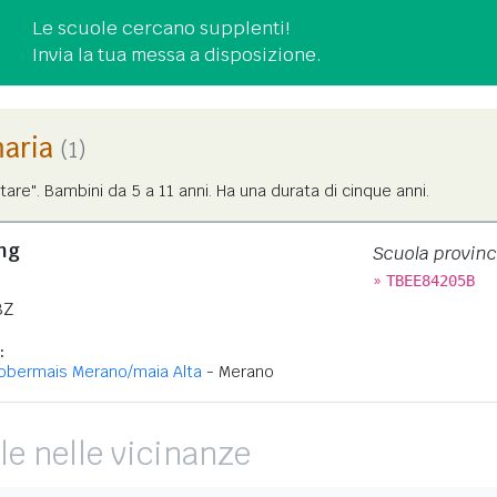
Le scuole cercano supplenti!
Invia la tua messa a disposizione.
maria
(1)
tare". Bambini da 5 a 11 anni. Ha una durata di cinque anni.
ng
Scuola provinc
»
TBEE84205B
Z
:
obermais Merano/maia Alta
- Merano
le nelle vicinanze