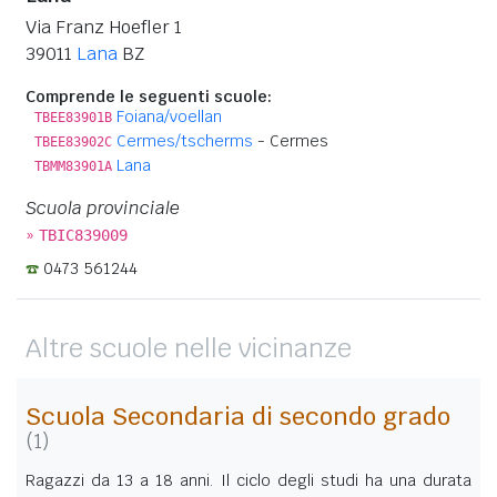
Via Franz Hoefler 1
39011
Lana
BZ
Comprende le seguenti scuole:
Foiana/voellan
TBEE83901B
Cermes/tscherms
- Cermes
TBEE83902C
Lana
TBMM83901A
Scuola provinciale
»
TBIC839009
0473 561244
Altre scuole nelle vicinanze
Scuola Secondaria di secondo grado
(1)
Ragazzi da 13 a 18 anni. Il ciclo degli studi ha una durata