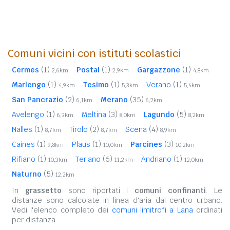
Comuni vicini con istituti scolastici
Cermes
(1)
Postal
(1)
Gargazzone
(1)
2,6km
2,9km
4,8km
Marlengo
(1)
Tesimo
(1)
Verano
(1)
4,9km
5,3km
5,4km
San Pancrazio
(2)
Merano
(35)
6,1km
6,2km
Avelengo
(1)
Meltina
(3)
Lagundo
(5)
6,3km
8,0km
8,2km
Nalles
(1)
Tirolo
(2)
Scena
(4)
8,7km
8,7km
8,9km
Caines
(1)
Plaus
(1)
Parcines
(3)
9,8km
10,0km
10,2km
Rifiano
(1)
Terlano
(6)
Andriano
(1)
10,3km
11,2km
12,0km
Naturno
(5)
12,2km
In
grassetto
sono riportati i
comuni confinanti
. Le
distanze sono calcolate in linea d'aria dal centro urbano.
Vedi l'elenco completo dei
comuni limitrofi a Lana
ordinati
per distanza.