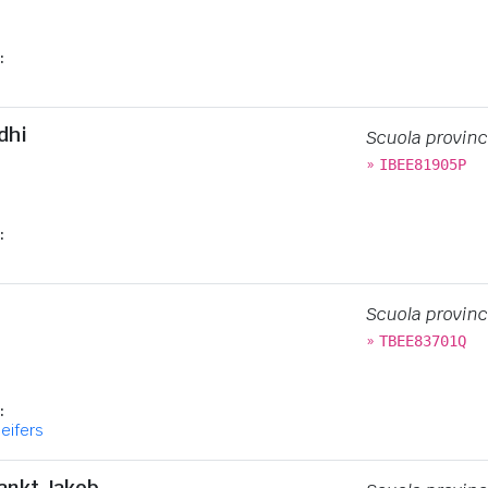
:
dhi
Scuola provinc
»
IBEE81905P
:
Scuola provinc
»
TBEE83701Q
:
leifers
ankt Jakob