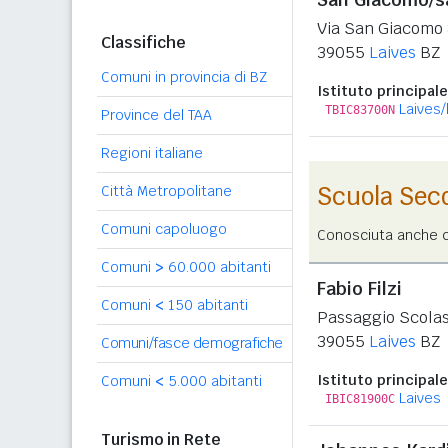
Via San Giacomo
Classifiche
39055
Laives
BZ
Comuni in provincia di BZ
Istituto principale
Laives/
TBIC83700N
Province del TAA
Regioni italiane
Scuola Sec
Città Metropolitane
Comuni capoluogo
Conosciuta anche co
Comuni
>
60.000 abitanti
Fabio Filzi
Comuni
<
150 abitanti
Passaggio Scolas
39055
Laives
BZ
Comuni/fasce demografiche
Istituto principale
Comuni
<
5.000 abitanti
Laives
IBIC81900C
Turismo in Rete