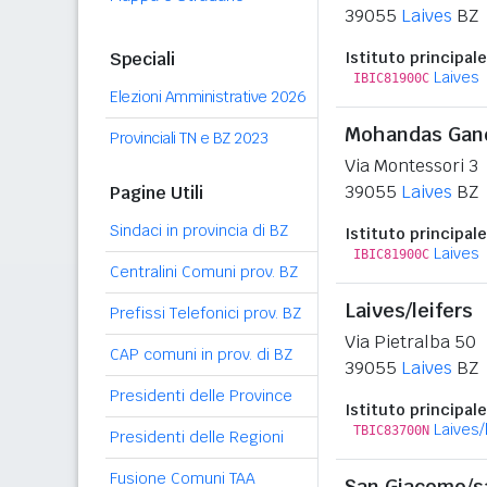
39055
Laives
BZ
Speciali
Istituto principale
Laives
IBIC81900C
Elezioni Amministrative 2026
Mohandas Gan
Provinciali TN e BZ 2023
Via Montessori 3
39055
Laives
BZ
Pagine Utili
Sindaci in provincia di BZ
Istituto principale
Laives
IBIC81900C
Centralini Comuni prov. BZ
Laives/leifers
Prefissi Telefonici prov. BZ
Via Pietralba 50
CAP comuni in prov. di BZ
39055
Laives
BZ
Presidenti delle Province
Istituto principale
Laives/
TBIC83700N
Presidenti delle Regioni
Fusione Comuni TAA
San Giacomo/s