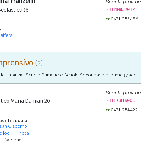
nal Franzelin
Scuola provinc
»
colastica 16
TBMM83701P
0471 954456
:
leifers
omprensivo
(2)
ll'infanzia, Scuole Primarie e Scuole Secondarie di primo grado.
Scuola provinc
»
tico Maria Damian 20
IBIC81900C
0471 954422
enti scuole:
/san Giacomo
ollodi - Pineta
a
- Vadena