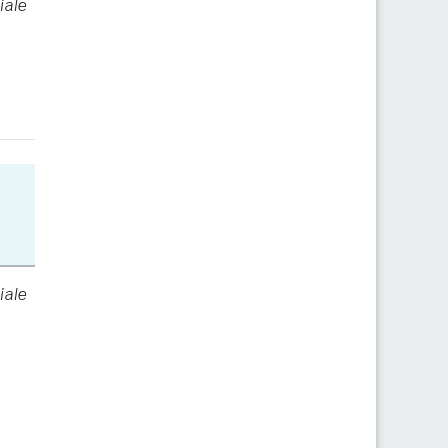
iale
iale