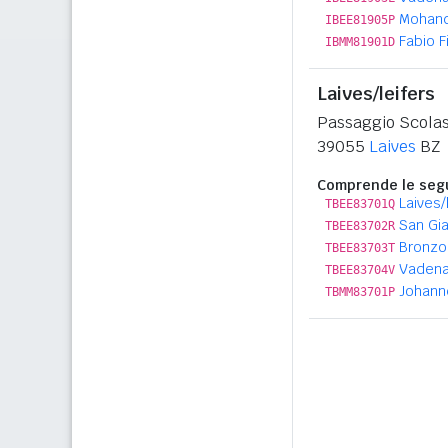
Mohand
IBEE81905P
Fabio Fi
IBMM81901D
Laives/leifers
Passaggio Scolas
39055
Laives
BZ
Comprende le segu
Laives/
TBEE83701Q
San Gi
TBEE83702R
Bronzol
TBEE83703T
Vadena
TBEE83704V
Johanne
TBMM83701P