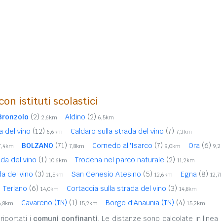
on istituti scolastici
Bronzolo
(2)
Aldino
(2)
2,6km
6,5km
a del vino
(12)
Caldaro sulla strada del vino
(7)
6,6km
7,3km
BOLZANO
(71)
Cornedo all'Isarco
(7)
Ora
(6)
7,4km
7,8km
9,0km
9,
ada del vino
(1)
Trodena nel parco naturale
(2)
10,6km
11,2km
da del vino
(3)
San Genesio Atesino
(5)
Egna
(8)
11,5km
12,6km
12,
Terlano
(6)
Cortaccia sulla strada del vino
(3)
14,0km
14,8km
Cavareno (TN)
(1)
Borgo d'Anaunia (TN)
(4)
4,8km
15,2km
15,2km
iportati i
comuni confinanti
. Le distanze sono calcolate in linea 