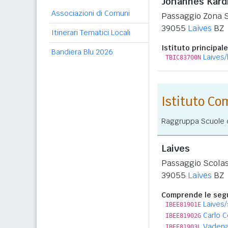
Johannes Kardi
Associazioni di Comuni
Passaggio Zona S
39055
Laives
BZ
Itinerari Tematici Locali
Istituto principale
Bandiera Blu 2026
Laives/
TBIC83700N
Istituto C
Raggruppa Scuole de
Laives
Passaggio Scolas
39055
Laives
BZ
Comprende le segu
Laives
IBEE81901E
Carlo C
IBEE81902G
Vaden
IBEE81903L