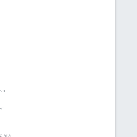
2km
7km
d'aria