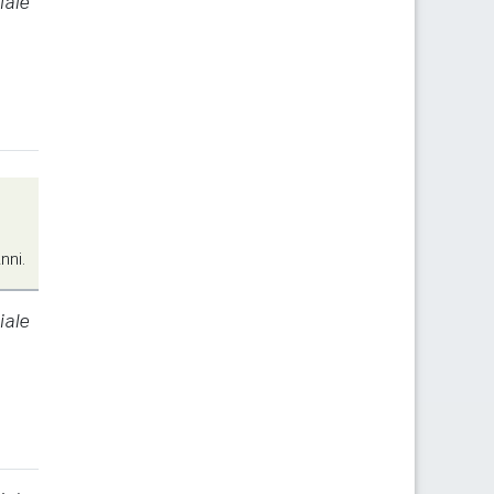
iale
nni.
iale