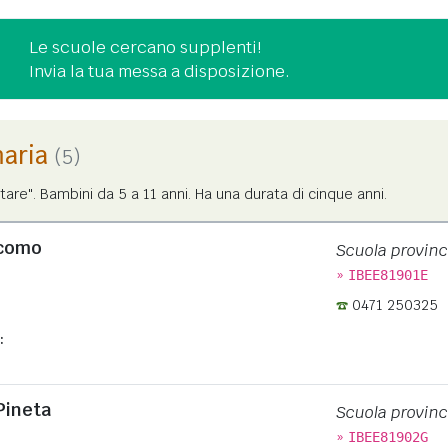
Le scuole cercano supplenti!
Invia la tua messa a disposizione.
maria
(5)
tare". Bambini da 5 a 11 anni. Ha una durata di cinque anni.
acomo
Scuola provinc
»
IBEE81901E
0471 250325
:
 Pineta
Scuola provinc
»
IBEE81902G