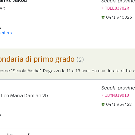
Scuola provinc
»
 80
TBEE83702R
0471 940325
:
leifers
ondaria di primo grado
(2)
me "Scuola Media". Ragazzi da 11 a 13 anni. Ha una durata di tre a
Scuola provinc
»
tico Maria Damian 20
IBMM81901D
0471 954422
: