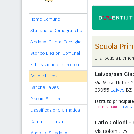
Home Comune
Statistiche Demografiche
Sindaco, Giunta, Consiglio
Scuola Pri
Storico Elezioni Comunali
È la "Scuola Elemen
Fatturazione elettronica
Laives/san Gi
Scuole Laives
Via Maso Hilber 3
Banche Laives
39055
Laives
BZ
Rischio Sismico
Istituto principale
Laives
IBIC81900C
Classificazione Climatica
Comuni Limitrofi
Carlo Collodi -
Via Dolomiti 29
Mappa e Stradario