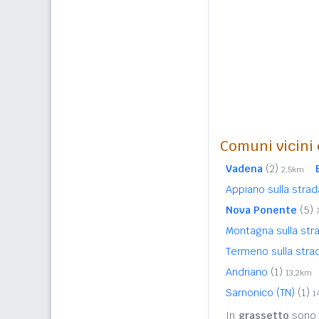
Comuni vicini c
Vadena
(2)
2,5km
Appiano sulla strad
Nova Ponente
(5)
Montagna sulla str
Termeno sulla stra
Andriano
(1)
13,2km
Sarnonico (TN)
(1)
1
In
grassetto
sono r