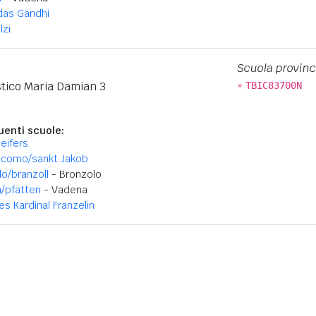
as Gandhi
lzi
Scuola provinc
»
tico Maria Damian 3
TBIC83700N
enti scuole:
leifers
acomo/sankt Jakob
o/branzoll
- Bronzolo
/pfatten
- Vadena
s Kardinal Franzelin