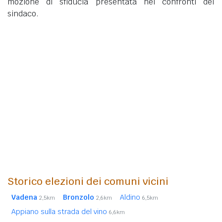
mozione di sfiducia presentata nei confronti del
sindaco.
Storico elezioni dei comuni vicini
Vadena
Bronzolo
Aldino
2,5km
2,6km
6,5km
Appiano sulla strada del vino
6,6km