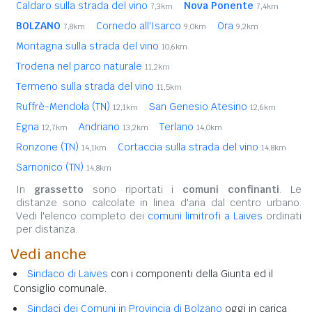
Caldaro sulla strada del vino
Nova Ponente
7,3km
7,4km
BOLZANO
Cornedo all'Isarco
Ora
7,8km
9,0km
9,2km
Montagna sulla strada del vino
10,6km
Trodena nel parco naturale
11,2km
Termeno sulla strada del vino
11,5km
Ruffrè-Mendola (TN)
San Genesio Atesino
12,1km
12,6km
Egna
Andriano
Terlano
12,7km
13,2km
14,0km
Ronzone (TN)
Cortaccia sulla strada del vino
14,1km
14,8km
Sarnonico (TN)
14,8km
In
grassetto
sono riportati i
comuni confinanti
. Le
distanze sono calcolate in linea d'aria dal centro urbano.
Vedi l'elenco completo dei
comuni limitrofi a Laives
ordinati
per distanza.
Vedi anche
Sindaco di Laives
con i componenti della Giunta ed il
Consiglio comunale.
Sindaci dei Comuni in Provincia di Bolzano
oggi in carica