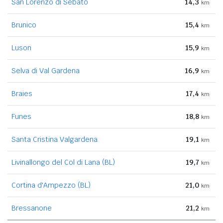
San Lorenzo di Sebato
14,3
km
Brunico
15,4
km
Luson
15,9
km
Selva di Val Gardena
16,9
km
Braies
17,4
km
Funes
18,8
km
Santa Cristina Valgardena
19,1
km
Livinallongo del Col di Lana (BL)
19,7
km
Cortina d'Ampezzo (BL)
21,0
km
Bressanone
21,2
km