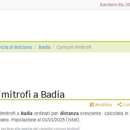
Bandiera Blu 2
ncia di Bolzano
Badia
Comuni limitrofi
mitrofi a Badia
Modifica
Cond
imitrofi a
Badia
ordinati per
distanza
crescente, calcolata i
bano. Popolazione al 01/01/2025 (Istat).
 portano alle pagine dei rispettivi comuni limitrofi.