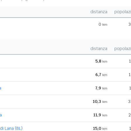
distanza
popolaz
0
3
km
distanza
popolaz
5,8
1
km
6,7
1
km
a
7,9
km
10,3
3
km
a
11,9
2
km
 di Lana (BL)
15,0
km