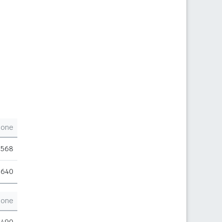
ione
.568
.640
ione