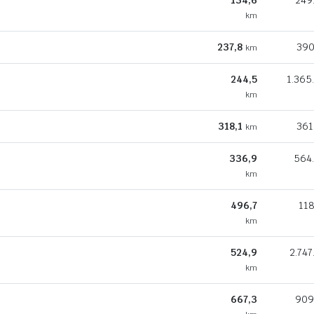
134,6
249
km
237,8
390
km
244,5
1.365
km
318,1
361
km
336,9
564
km
496,7
118
km
524,9
2.747
km
667,3
909