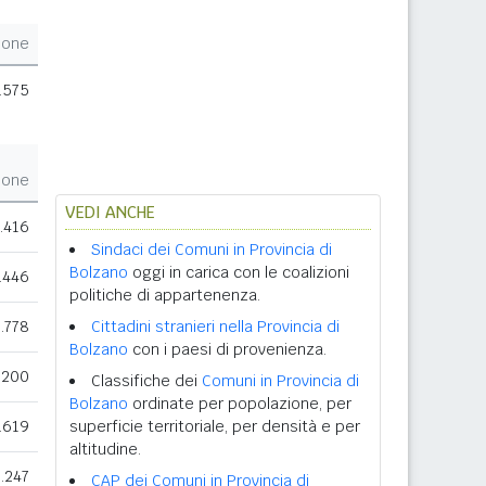
ione
.575
ione
VEDI ANCHE
.416
Sindaci dei Comuni in Provincia di
Bolzano
oggi in carica con le coalizioni
.446
politiche di appartenenza.
1.778
Cittadini stranieri nella Provincia di
Bolzano
con i paesi di provenienza.
.200
Classifiche dei
Comuni in Provincia di
Bolzano
ordinate per popolazione, per
.619
superficie territoriale, per densità e per
altitudine.
1.247
CAP dei Comuni in Provincia di