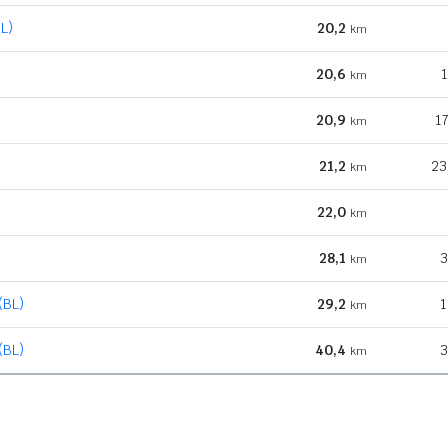
L)
20,2
km
20,6
1
km
20,9
1
km
21,2
23
km
22,0
km
28,1
3
km
(BL)
29,2
1
km
(BL)
40,4
3
km