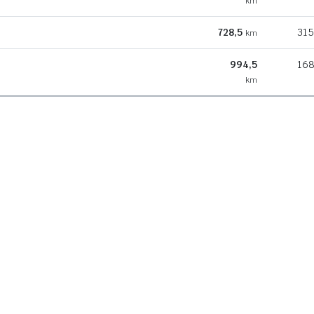
km
728,5
315
km
994,5
168
km