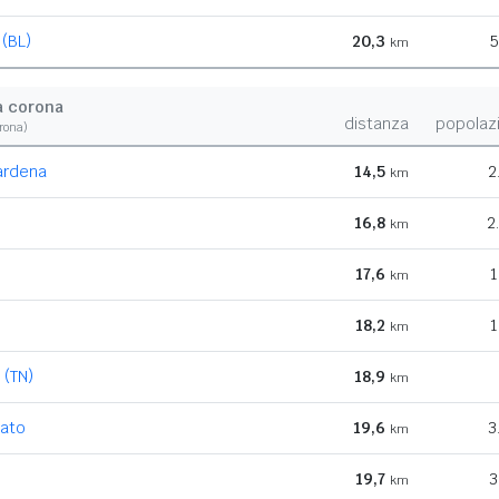
(BL)
20,3
5
km
a corona
distanza
popolaz
orona)
gardena
14,5
2
km
16,8
2
km
17,6
1
km
18,2
1
km
 (TN)
18,9
km
bato
19,6
3
km
19,7
3
km