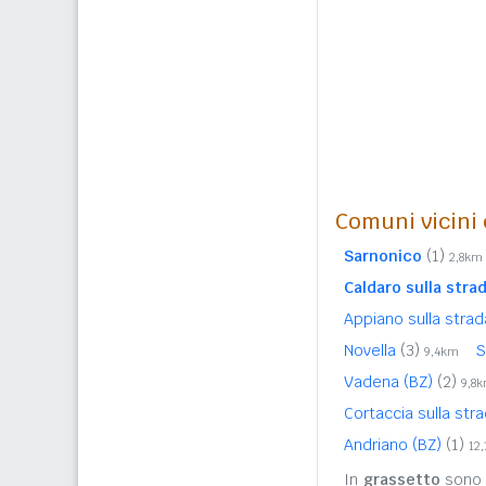
Comuni vicini c
Sarnonico
(1)
2,8km
Caldaro sulla strad
Appiano sulla strad
Novella
(3)
S
9,4km
Vadena (BZ)
(2)
9,8
Cortaccia sulla str
Andriano (BZ)
(1)
12
In
grassetto
sono r