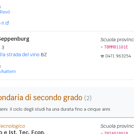
:
-Revò
it
 Seppenburg
Scuola provinc
»
 3
TBMM81101E
la strada del vino
BZ
0471 963254
:
/kaltern
ondaria di secondo grado
(2)
nni. Il ciclo degli studi ha una durata fino a cinque anni.
Tecnologico
Scuola provinc
o e Ist. Tec. Econ.
»
TBTA018018