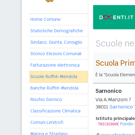
Home Comune
Statistiche Demografiche
Scuole ne
Sindaco, Giunta, Consiglio
Storico Elezioni Comunali
Scuola Pri
Fatturazione elettronica
È la "Scuola Elemen
Scuole Ruffrè-Mendola
Banche Ruffrè-Mendola
Sarnonico
Via A.Manzoni 7
Rischio Sismico
38011
Sarnonico
Classificazione Climatica
Istituto principale
Comuni Limitrofi
Fondo
TNIC82800E
Mappa e Stradario