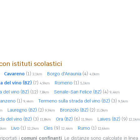
on istituti scolastici
Cavareno
(1)
Borgo d'Anaunia
(4)
3,1km
4,0km
a del vino (BZ)
(7)
Romeno
(1)
4,9km
5,1km
a del vino (BZ)
(12)
Senale-San Felice (BZ)
(4)
7,8km
9,4km
anzeno
(1)
Termeno sulla strada del vino (BZ)
(3)
9,4km
9,5km
Lauregno (BZ)
(2)
Bronzolo (BZ)
(2)
km
9,9km
11,0km
ada del vino (BZ)
(3)
Ora (BZ)
(6)
Laives (BZ)
(9)
11,8km
11,9km
12,1km
Livo
(1)
Cles
(9)
Rumo
(1)
,1km
12,2km
12,4km
12,6km
iportati i
comuni confinanti
. Le distanze sono calcolate in linea 