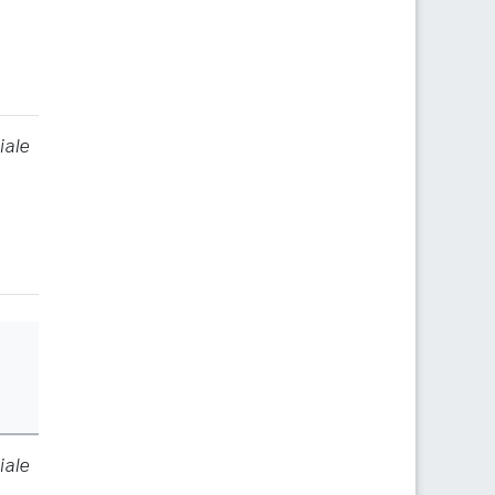
iale
iale