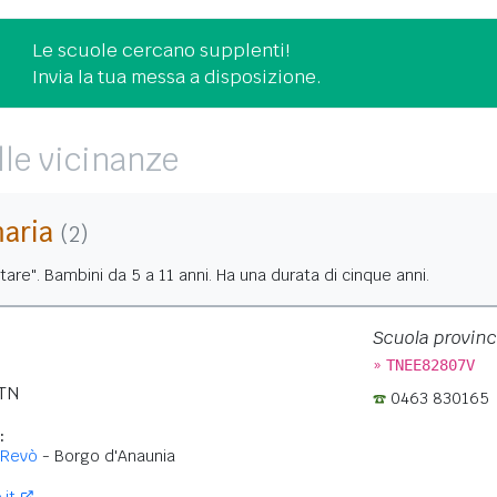
Le scuole cercano supplenti!
Invia la tua messa a disposizione.
lle vicinanze
maria
(2)
tare". Bambini da 5 a 11 anni. Ha una durata di cinque anni.
Scuola provinc
»
TNEE82807V
TN
0463 830165
:
-Revò
- Borgo d'Anaunia