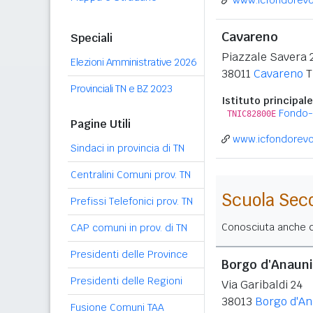
www.icfondorevo.
Cavareno
Speciali
Piazzale Savera 
Elezioni Amministrative 2026
38011
Cavareno
T
Provinciali TN e BZ 2023
Istituto principale
Fondo
TNIC82800E
Pagine Utili
www.icfondorevo.
Sindaci in provincia di TN
Centralini Comuni prov. TN
Scuola Sec
Prefissi Telefonici prov. TN
Conosciuta anche co
CAP comuni in prov. di TN
Presidenti delle Province
Borgo d'Anauni
Presidenti delle Regioni
Via Garibaldi 24
38013
Borgo d'An
Fusione Comuni TAA