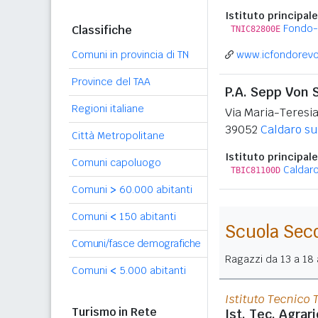
Istituto principale
Fondo
Classifiche
TNIC82800E
Comuni in provincia di TN
www.icfondorevo.
Province del TAA
P.A. Sepp Von
Regioni italiane
Via Maria-Teresia
39052
Caldaro sul
Città Metropolitane
Istituto principale
Comuni capoluogo
Caldaro
TBIC81100D
Comuni
>
60.000 abitanti
Comuni
<
150 abitanti
Scuola Sec
Comuni/fasce demografiche
Ragazzi da 13 a 18 a
Comuni
<
5.000 abitanti
Istituto Tecnico 
Turismo in Rete
Ist. Tec. Agrari