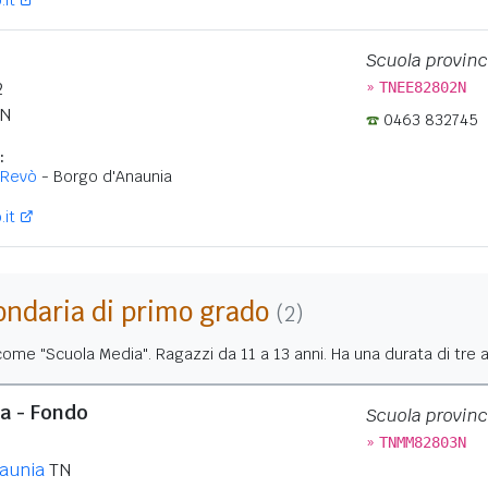
it
Scuola provinc
»
2
TNEE82802N
N
0463 832745
:
-Revò
- Borgo d'Anaunia
it
ondaria di primo grado
(2)
me "Scuola Media". Ragazzi da 11 a 13 anni. Ha una durata di tre a
a - Fondo
Scuola provinc
»
TNMM82803N
aunia
TN