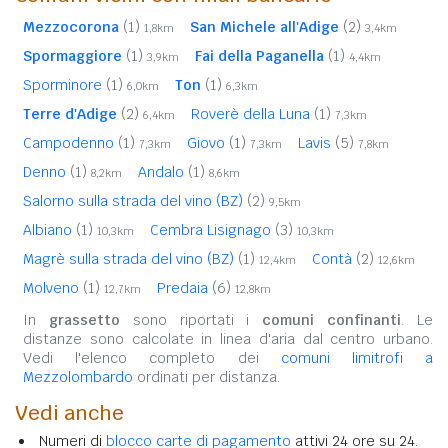
Mezzocorona
(1)
San Michele all'Adige
(2)
1,8km
3,4km
Spormaggiore
(1)
Fai della Paganella
(1)
3,9km
4,4km
Sporminore
(1)
Ton
(1)
6,0km
6,3km
Terre d'Adige
(2)
Roverè della Luna
(1)
6,4km
7,3km
Campodenno
(1)
Giovo
(1)
Lavis
(5)
7,3km
7,3km
7,8km
Denno
(1)
Andalo
(1)
8,2km
8,6km
Salorno sulla strada del vino (BZ)
(2)
9,5km
Albiano
(1)
Cembra Lisignago
(3)
10,3km
10,3km
Magrè sulla strada del vino (BZ)
(1)
Contà
(2)
12,4km
12,6km
Molveno
(1)
Predaia
(6)
12,7km
12,8km
In
grassetto
sono riportati i
comuni confinanti
. Le
distanze sono calcolate in linea d'aria dal centro urbano.
Vedi l'elenco completo dei
comuni limitrofi a
Mezzolombardo
ordinati per distanza.
Vedi anche
Numeri di
blocco carte di pagamento
attivi 24 ore su 24.