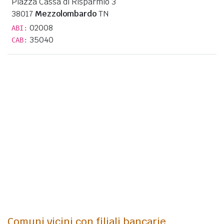
Piazza Cassa di Risparmio 3
38017
Mezzolombardo
TN
02008
ABI:
35040
CAB:
Comuni vicini con filiali bancarie