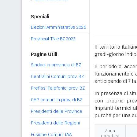
Speciali
Elezioni Amministrative 2026
Provinciali TN e BZ 2023
Il territorio itali
Pagine Utili
gradi-giorno indi
Sindaci in provincia di BZ
Il periodo di acce
funzionamento è ac
Centralini Comuni prov. BZ
anticipando di 7 la
Prefissi Telefonici prov. BZ
In presenza di sit
CAP comuni in prov. di BZ
con proprio prov
impianti termici a
Presidenti delle Province
purché per una dur
Presidenti delle Regioni
Zona
Fusione Comuni TAA
climatica