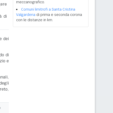
meccanografico.
gere
Comuni limitrofi a Santa Cristina
Valgardena
di prima e seconda corona
à di
con le distanze in km.
e dei
do di
zio e
nali,
degli
reto,
o