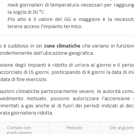
medi giornalieri di temperatura necessari per raggiun
la soglia di 20 °C.
Più alto è il valore del GG e maggiore è la necessit
tenere acceso l'impianto termico.
ano è suddiviso in sei
zone climatiche
che variano in funzion
pendentemente dall'ubicazione geografica.
nsione degli impianti è ridotto di un’ora al giorno e il perio
corciato di 15 giorni, posticipando di 8 giorni la data di ini
 data di fine esercizio.
uazioni climatiche particolarmente severe, le autorità comu
vedimento motivato, possono autorizzare l’accensione 
limentati a gas anche al di fuori dei periodi indicati al dec
ata giornaliera ridotta.
Comuni con
Periodo
Ore al giorn
gradi-giorno