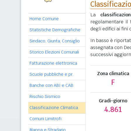
Classificazi
La
classificazio
Home Comune
regolamentare il 
degli edifici ai fi
Statistiche Demografiche
In basso è riporta
Sindaco, Giunta, Consiglio
assegnata con Decr
Storico Elezioni Comunali
successivi aggiorn
Fatturazione elettronica
Zona climatica
Scuole pubbliche e pr.
F
Banche con ABI e CAB
Rischio Sismico
Gradi-giorno
Classificazione Climatica
4.861
Comuni Limitrofi
Mappa e Stradario