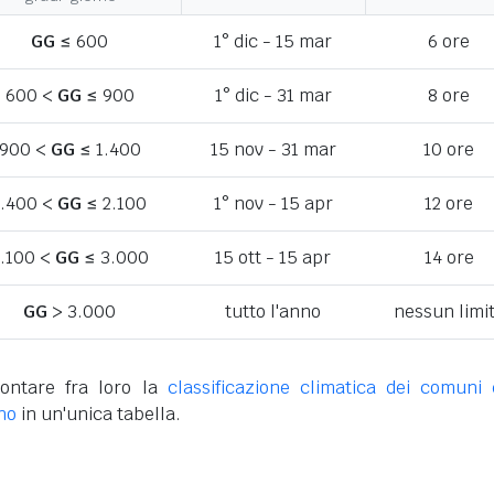
GG
≤ 600
1° dic - 15 mar
6 ore
600 <
GG
≤ 900
1° dic - 31 mar
8 ore
900 <
GG
≤ 1.400
15 nov - 31 mar
10 ore
1.400 <
GG
≤ 2.100
1° nov - 15 apr
12 ore
.100 <
GG
≤ 3.000
15 ott - 15 apr
14 ore
GG
> 3.000
tutto l'anno
nessun limi
ontare fra loro la
classificazione climatica dei comuni 
no
in un'unica tabella.