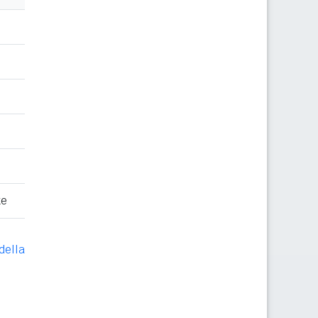
te
della