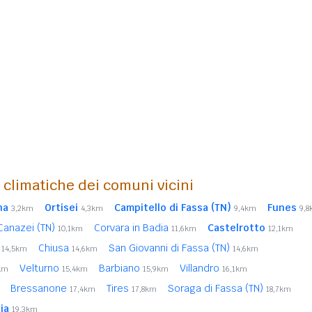
i climatiche dei comuni vicini
na
Ortisei
Campitello di Fassa (TN)
Funes
3,2km
4,3km
9,4km
9,
Canazei (TN)
Corvara in Badia
Castelrotto
10,1km
11,6km
12,1km
a
Chiusa
San Giovanni di Fassa (TN)
14,5km
14,6km
14,6km
Velturno
Barbiano
Villandro
km
15,4km
15,9km
16,1km
Bressanone
Tires
Soraga di Fassa (TN)
17,4km
17,8km
18,7km
ia
19,3km