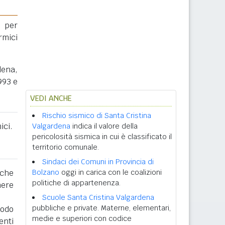
 per
rmici
dena,
993 e
VEDI ANCHE
Rischio sismico di Santa Cristina
ici.
Valgardena
indica il valore della
pericolosità sismica in cui è classificato il
territorio comunale.
Sindaci dei Comuni in Provincia di
 che
Bolzano
oggi in carica con le coalizioni
politiche di appartenenza.
nere
Scuole Santa Cristina Valgardena
pubbliche e private. Materne, elementari,
iodo
medie e superiori con codice
enti