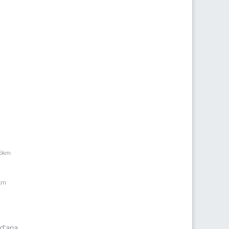
,5km
km
d'aria