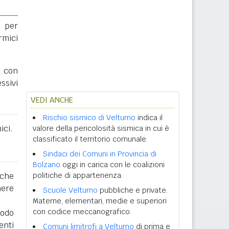
 per
rmici
a con
ssivi
VEDI ANCHE
Rischio sismico di Velturno
indica il
ici.
valore della pericolosità sismica in cui è
classificato il territorio comunale.
Sindaci dei Comuni in Provincia di
Bolzano
oggi in carica con le coalizioni
 che
politiche di appartenenza.
nere
Scuole Velturno
pubbliche e private.
Materne, elementari, medie e superiori
con codice meccanografico.
iodo
enti
Comuni limitrofi a Velturno
di prima e