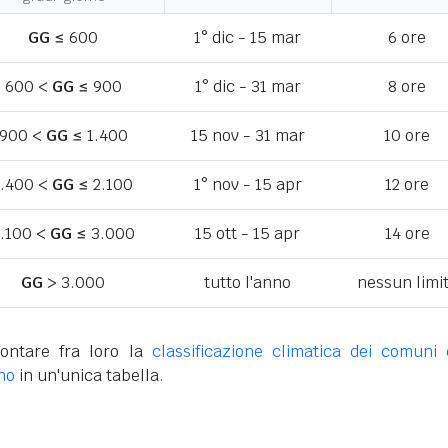
GG
≤ 600
1° dic - 15 mar
6 ore
600 <
GG
≤ 900
1° dic - 31 mar
8 ore
900 <
GG
≤ 1.400
15 nov - 31 mar
10 ore
1.400 <
GG
≤ 2.100
1° nov - 15 apr
12 ore
.100 <
GG
≤ 3.000
15 ott - 15 apr
14 ore
GG
> 3.000
tutto l'anno
nessun limi
ontare fra loro la
classificazione climatica dei comuni 
no
in un'unica tabella.