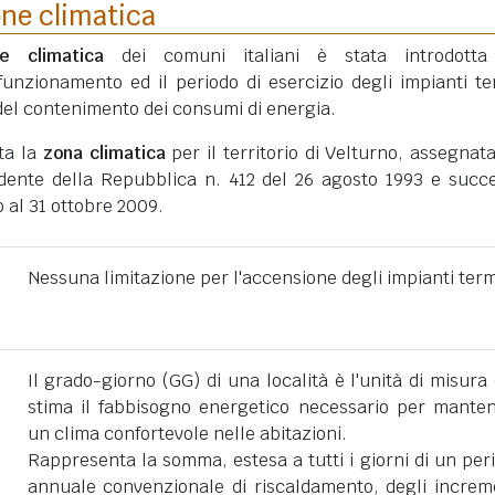
one climatica
ne climatica
dei comuni italiani è stata introdotta
funzionamento ed il periodo di esercizio degli impianti te
ni del contenimento dei consumi di energia.
ata la
zona climatica
per il territorio di Velturno, assegnat
dente della Repubblica n. 412 del 26 agosto 1993 e succe
 al 31 ottobre 2009.
Nessuna limitazione per l'accensione degli impianti term
Il grado-giorno (GG) di una località è l'unità di misura
stima il fabbisogno energetico necessario per mante
un clima confortevole nelle abitazioni.
Rappresenta la somma, estesa a tutti i giorni di un per
annuale convenzionale di riscaldamento, degli increm