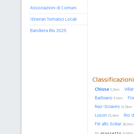
Associazioni di Comuni
Itinerari Tematici Locali
Bandiera Blu 2025
Classificazion
Chiusa
Vill
3,3km
Barbiano
Po
9,1km
Naz-Sciaves
12,5km
Luson
Rio d
15,4km
Fiè allo Sciliar
18,2km
In
grassetto
sono r