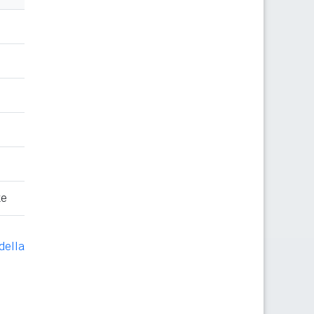
te
della