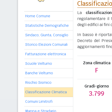
Classificazi
La
classificazio
Home Comune
regolamentare il 
degli edifici ai fi
Statistiche Demografiche
In basso è riport
Sindaco, Giunta, Consiglio
Decreto del Presi
Storico Elezioni Comunali
aggiornamenti fino
Fatturazione elettronica
Zona climatica
Scuole Velturno
F
Banche Velturno
Rischio Sismico
Gradi-giorno
Classificazione Climatica
3.799
Comuni Limitrofi
Mappa e Stradario