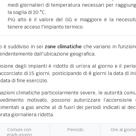
medi giornalieri di temperatura necessari per raggiun
la soglia di 20 °C.
Più alto è il valore del GG e maggiore è la necessit
tenere acceso l'impianto termico.
ano è suddiviso in sei
zone climatiche
che variano in funzion
pendentemente dall'ubicazione geografica.
nsione degli impianti è ridotto di un’ora al giorno e il perio
corciato di 15 giorni, posticipando di 8 giorni la data di ini
 data di fine esercizio.
uazioni climatiche particolarmente severe, le autorità comu
vedimento motivato, possono autorizzare l’accensione 
limentati a gas anche al di fuori dei periodi indicati al dec
ata giornaliera ridotta.
Comuni con
Periodo
Ore al giorn
gradi-giorno