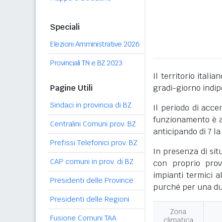
Speciali
Elezioni Amministrative 2026
Provinciali TN e BZ 2023
Il territorio itali
Pagine Utili
gradi-giorno indi
Sindaci in provincia di BZ
Il periodo di acce
funzionamento è ac
Centralini Comuni prov. BZ
anticipando di 7 la
Prefissi Telefonici prov. BZ
In presenza di sit
CAP comuni in prov. di BZ
con proprio prov
impianti termici a
Presidenti delle Province
purché per una dur
Presidenti delle Regioni
Zona
Fusione Comuni TAA
climatica