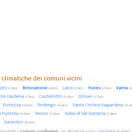
i climatiche dei comuni vicini
andro
Bressanone
Laion
Funes
Varna
6,0km
6,6km
6,9km
6,9km
8
nte Gardena
Castelrotto
Ortisei
9,2km
11,5km
11,7km
Fortezza
Rodengo
Santa Cristina Valgardena
13,6km
14,4km
15,4
i Pusteria
Renon
Selva di Val Gardena
15,5km
17,5km
17,8km
Sarentino
18,5km
iportati i
comuni confinanti
. Le distanze sono calcolate in linea 