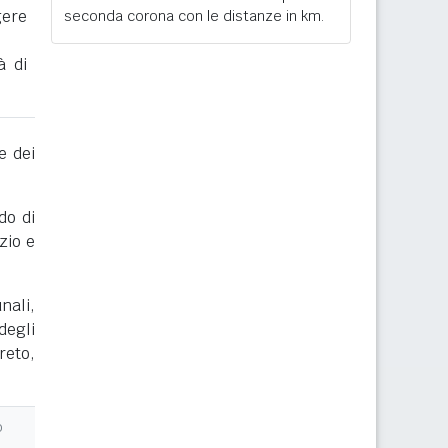
gere
seconda corona con le distanze in km.
à di
e dei
do di
zio e
nali,
degli
reto,
o