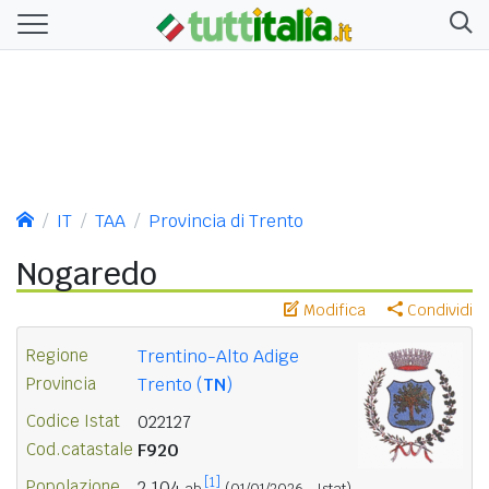
IT
TAA
Provincia di Trento
Nogaredo
Modifica
Condividi
Regione
Trentino-Alto Adige
Provincia
Trento (
TN
)
Codice Istat
022127
Cod.catastale
F920
[1]
Popolazione
2.104
ab.
(01/01/2026 - Istat)