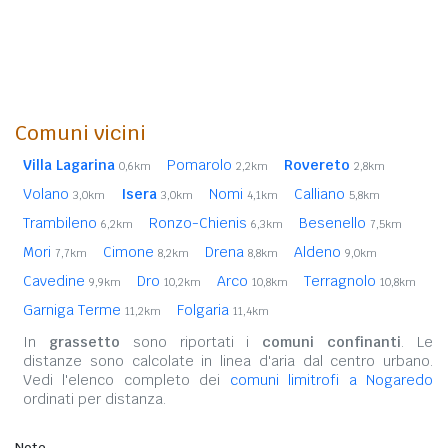
Comuni vicini
Villa Lagarina
Pomarolo
Rovereto
0,6km
2,2km
2,8km
Volano
Isera
Nomi
Calliano
3,0km
3,0km
4,1km
5,8km
Trambileno
Ronzo-Chienis
Besenello
6,2km
6,3km
7,5km
Mori
Cimone
Drena
Aldeno
7,7km
8,2km
8,8km
9,0km
Cavedine
Dro
Arco
Terragnolo
9,9km
10,2km
10,8km
10,8km
Garniga Terme
Folgaria
11,2km
11,4km
In
grassetto
sono riportati i
comuni confinanti
. Le
distanze sono calcolate in linea d'aria dal centro urbano.
Vedi l'elenco completo dei
comuni limitrofi a Nogaredo
ordinati per distanza.