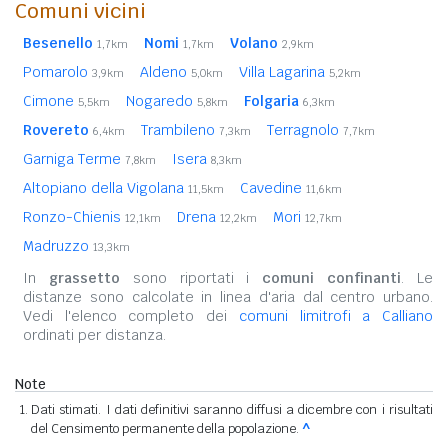
Comuni vicini
Besenello
Nomi
Volano
1,7km
1,7km
2,9km
Pomarolo
Aldeno
Villa Lagarina
3,9km
5,0km
5,2km
Cimone
Nogaredo
Folgaria
5,5km
5,8km
6,3km
Rovereto
Trambileno
Terragnolo
6,4km
7,3km
7,7km
Garniga Terme
Isera
7,8km
8,3km
Altopiano della Vigolana
Cavedine
11,5km
11,6km
Ronzo-Chienis
Drena
Mori
12,1km
12,2km
12,7km
Madruzzo
13,3km
In
grassetto
sono riportati i
comuni confinanti
. Le
distanze sono calcolate in linea d'aria dal centro urbano.
Vedi l'elenco completo dei
comuni limitrofi a Calliano
ordinati per distanza.
Note
Dati stimati. I dati definitivi saranno diffusi a dicembre con i risultati
del Censimento permanente della popolazione.
^