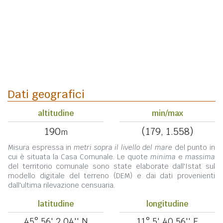
Dati geografici
altitudine
min/max
190
(179, 1.558)
m
Misura espressa in
metri sopra il livello del mare
del punto in
cui è situata la Casa Comunale. Le quote
minima
e
massima
del territorio comunale sono state elaborate dall'Istat sul
modello digitale del terreno (DEM) e dai dati provenienti
dall'ultima rilevazione censuaria.
latitudine
longitudine
45° 56' 2,04'' N
11° 5' 40,56'' E