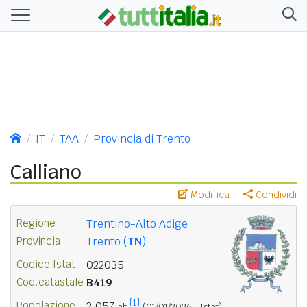
IT
TAA
Provincia di Trento
Calliano
Modifica
Condividi
Regione
Trentino-Alto Adige
Provincia
Trento (
TN
)
Codice Istat
022035
Cod.catastale
B419
[1]
Popolazione
2.057
ab.
(01/01/2026 - Istat)