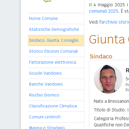
Il 4 maggio 2025 i
comunali 2025
. È s
Home Comune
Vedi l'
archivio stor
Statistiche Demografiche
Giunta
Sindaco, Giunta, Consiglio
Storico Elezioni Comunali
Sindaco
Fatturazione elettronica
R
Scuole Vandoies
5
Banche Vandoies
Da
D
Rischio Sismico
Nato a Bressanone
Classificazione Climatica
Titolo di Studio:
Comuni Limitrofi
Categoria Profess
Qualifiche non Di
Mappa e Stradario