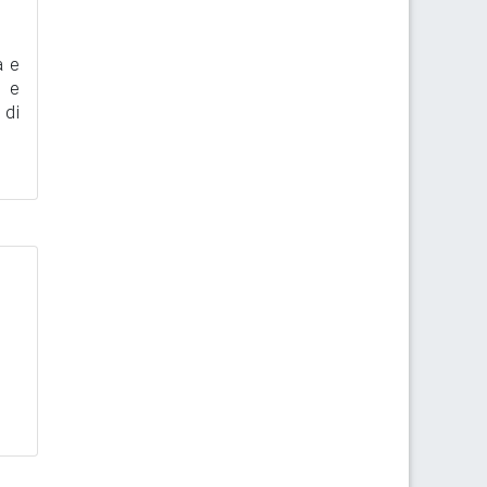
a e
i e
 di