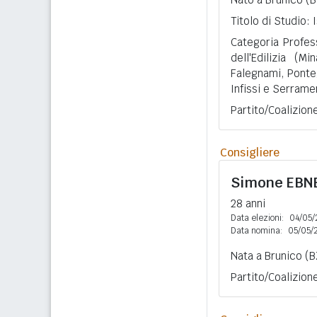
Titolo di Studio:
Categoria Profess
dell'Edilizia (Mi
Falegnami, Pontegg
Infissi e Serrame
Partito/Coalizion
Consigliere
Simone
EBN
28 anni
Data elezioni:
04/05/
Data nomina:
05/05/
Nata a Brunico (B
Partito/Coalizion