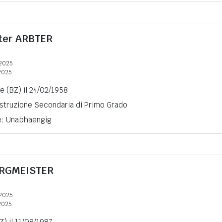
eter
ARBTER
2025
2025
e (BZ) il 24/02/1958
 Istruzione Secondaria di Primo Grado
ne: Unabhaengig
RGMEISTER
2025
2025
Z) il 11/08/1987