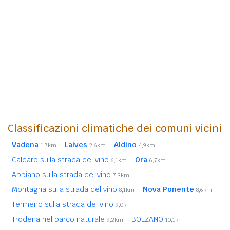
Classificazioni climatiche dei comuni vicini
Vadena
Laives
Aldino
1,7km
2,6km
4,9km
Caldaro sulla strada del vino
Ora
6,1km
6,7km
Appiano sulla strada del vino
7,3km
Montagna sulla strada del vino
Nova Ponente
8,1km
8,6km
Termeno sulla strada del vino
9,0km
Trodena nel parco naturale
BOLZANO
9,2km
10,1km