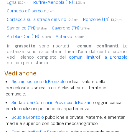
Egna
Ruffrè-Mendola (TN)
10,2km
11,0km
Cornedo all'Isarco
11,6km
Cortaccia sulla strada del vino
Ronzone (TN)
12,3km
13,2km
Sarnonico (TN)
Cavareno (TN)
13,8km
13,9km
Amblar-Don (TN)
Anterivo
14,1km
14,2km
In
grassetto
sono riportati i
comuni confinanti
. Le
distanze sono calcolate in linea d'aria dal centro urbano.
Vedi l'elenco completo dei
comuni limitrofi a Bronzolo
ordinati per distanza.
Vedi anche
Rischio sismico di Bronzolo
indica il valore della
pericolosità sismica in cui è classificato il territorio
comunale.
Sindaci dei Comuni in Provincia di Bolzano
oggi in carica
con le coalizioni politiche di appartenenza.
Scuole Bronzolo
pubbliche e private. Materne, elementari,
medie e superiori con codice meccanografico.
Comuni limitrofi a Bronzolo
di prima e seconda corona