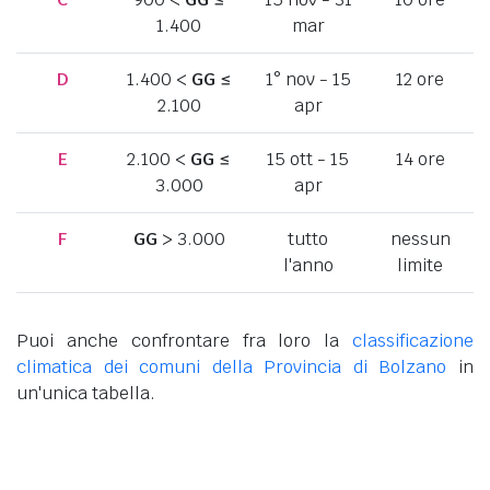
1.400
mar
D
1.400 <
GG
≤
1° nov - 15
12 ore
2.100
apr
E
2.100 <
GG
≤
15 ott - 15
14 ore
3.000
apr
F
GG
> 3.000
tutto
nessun
l'anno
limite
Puoi anche confrontare fra loro la
classificazione
climatica dei comuni della Provincia di Bolzano
in
un'unica tabella.