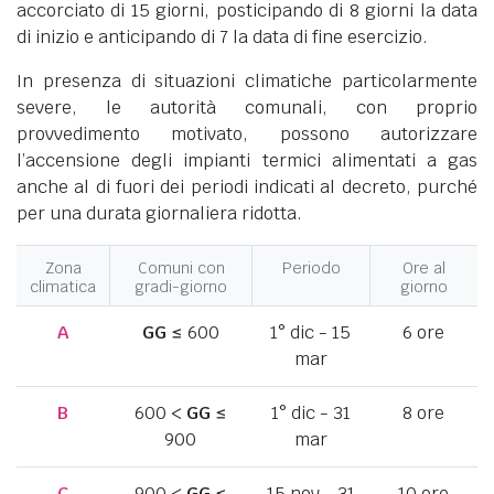
accorciato di 15 giorni, posticipando di 8 giorni la data
di inizio e anticipando di 7 la data di fine esercizio.
In presenza di situazioni climatiche particolarmente
severe, le autorità comunali, con proprio
provvedimento motivato, possono autorizzare
l’accensione degli impianti termici alimentati a gas
anche al di fuori dei periodi indicati al decreto, purché
per una durata giornaliera ridotta.
Zona
Comuni con
Periodo
Ore al
climatica
gradi-giorno
giorno
A
GG
≤ 600
1° dic - 15
6 ore
mar
B
600 <
GG
≤
1° dic - 31
8 ore
900
mar
C
900 <
GG
≤
15 nov - 31
10 ore