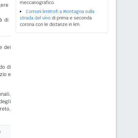
meccanografico.
gere
Comuni limitrofi a Montagna sulla
strada del vino
di prima e seconda
à di
corona con le distanze in km.
e dei
do di
zio e
nali,
degli
reto,
o