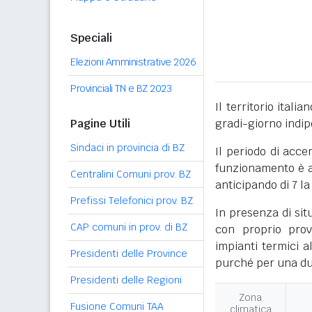
Speciali
Elezioni Amministrative 2026
Provinciali TN e BZ 2023
Il territorio itali
Pagine Utili
gradi-giorno indi
Sindaci in provincia di BZ
Il periodo di acce
funzionamento è ac
Centralini Comuni prov. BZ
anticipando di 7 la
Prefissi Telefonici prov. BZ
In presenza di sit
CAP comuni in prov. di BZ
con proprio prov
impianti termici a
Presidenti delle Province
purché per una dur
Presidenti delle Regioni
Zona
Fusione Comuni TAA
climatica