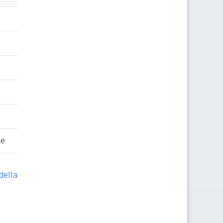
te
della