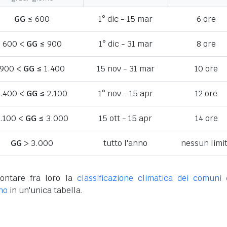
GG
≤ 600
1° dic - 15 mar
6 ore
600 <
GG
≤ 900
1° dic - 31 mar
8 ore
900 <
GG
≤ 1.400
15 nov - 31 mar
10 ore
1.400 <
GG
≤ 2.100
1° nov - 15 apr
12 ore
.100 <
GG
≤ 3.000
15 ott - 15 apr
14 ore
GG
> 3.000
tutto l'anno
nessun limi
ontare fra loro la
classificazione climatica dei comuni 
no
in un'unica tabella.