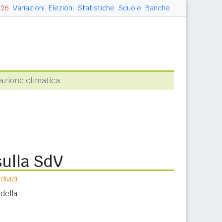
026
Variazioni
Elezioni
Statistiche
Scuole
Banche
cazione climatica
sulla SdV
ividi
della