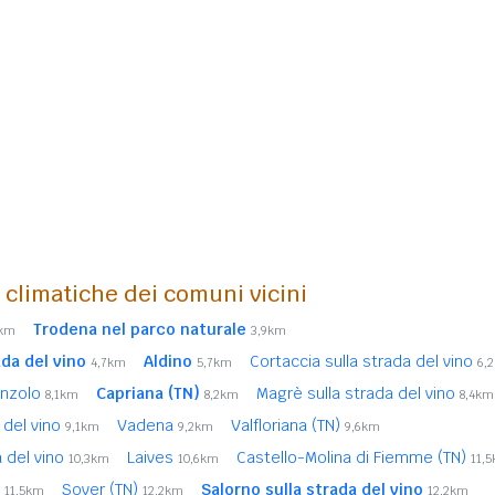
i climatiche dei comuni vicini
Trodena nel parco naturale
6km
3,9km
da del vino
Aldino
Cortaccia sulla strada del vino
4,7km
5,7km
6,
onzolo
Capriana (TN)
Magrè sulla strada del vino
8,1km
8,2km
8,4km
a del vino
Vadena
Valfloriana (TN)
9,1km
9,2km
9,6km
a del vino
Laives
Castello-Molina di Fiemme (TN)
10,3km
10,6km
11,
)
Sover (TN)
Salorno sulla strada del vino
11,5km
12,2km
12,2km