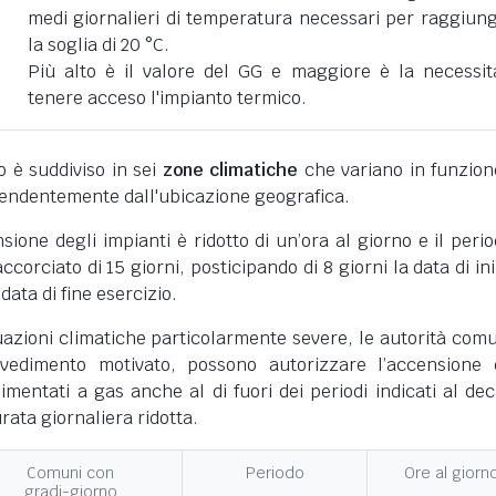
medi giornalieri di temperatura necessari per raggiun
la soglia di 20 °C.
Più alto è il valore del GG e maggiore è la necessit
tenere acceso l'impianto termico.
ano è suddiviso in sei
zone climatiche
che variano in funzion
pendentemente dall'ubicazione geografica.
nsione degli impianti è ridotto di un’ora al giorno e il perio
corciato di 15 giorni, posticipando di 8 giorni la data di ini
 data di fine esercizio.
uazioni climatiche particolarmente severe, le autorità comu
vedimento motivato, possono autorizzare l’accensione 
limentati a gas anche al di fuori dei periodi indicati al dec
ata giornaliera ridotta.
Comuni con
Periodo
Ore al giorn
gradi-giorno