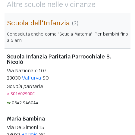
Altre scuole nelle vicinanze
Scuola dell'Infanzia
(3)
Conosciuta anche come "Scuola Materna". Per bambini fino
a 5 anni.
Scuola Infanzia Paritaria Parrocchiale S.
Nicolò
Via Nazionale 107
23030
Valfurva
SO
Scuola paritaria
»
SO1A02900C
0342 946044
Maria Bambina
Via De Simoni 15
23032
Bormio
SO