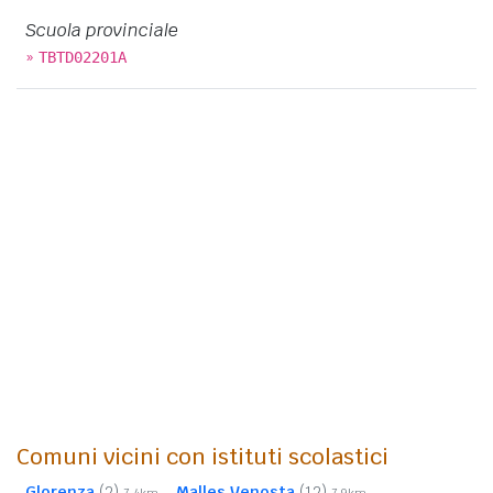
Scuola provinciale
»
TBTD02201A
Comuni vicini con istituti scolastici
Glorenza
(2)
Malles Venosta
(12)
7,4km
7,9km