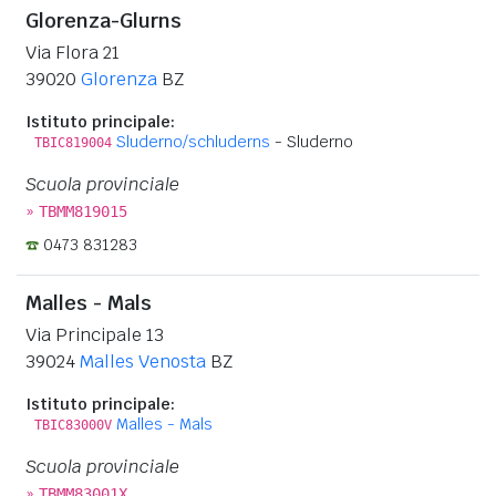
Glorenza-Glurns
Via Flora 21
39020
Glorenza
BZ
Istituto principale:
Sluderno/schluderns
- Sluderno
TBIC819004
Scuola provinciale
»
TBMM819015
0473 831283
Malles - Mals
Via Principale 13
39024
Malles Venosta
BZ
Istituto principale:
Malles - Mals
TBIC83000V
Scuola provinciale
»
TBMM83001X