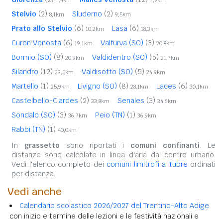
Stelvio
(2)
Sluderno
(2)
8,1km
9,5km
Prato allo Stelvio
(6)
Lasa
(6)
10,2km
18,3km
Curon Venosta
(6)
Valfurva (SO)
(3)
19,1km
20,8km
Bormio (SO)
(8)
Valdidentro (SO)
(5)
20,9km
21,7km
Silandro
(12)
Valdisotto (SO)
(5)
23,5km
24,9km
Martello
(1)
Livigno (SO)
(8)
Laces
(6)
25,9km
28,1km
30,1km
Castelbello-Ciardes
(2)
Senales
(3)
33,8km
34,6km
Sondalo (SO)
(3)
Peio (TN)
(1)
36,7km
36,9km
Rabbi (TN)
(1)
40,0km
In
grassetto
sono riportati i
comuni confinanti
. Le
distanze sono calcolate in linea d'aria dal centro urbano.
Vedi l'elenco completo dei
comuni limitrofi a Tubre
ordinati
per distanza.
Vedi anche
Calendario scolastico 2026/2027 del Trentino-Alto Adige
con inizio e termine delle lezioni e le festività nazionali e