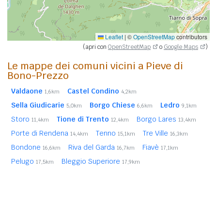
Leaflet
|
©
OpenStreetMap
contributors
(apri con
OpenStreetMap
o
Google Maps
)
Le mappe dei comuni vicini a Pieve di
Bono-Prezzo
Valdaone
Castel Condino
1,6km
4,2km
Sella Giudicarie
Borgo Chiese
Ledro
5,0km
6,6km
9,1km
Storo
Tione di Trento
Borgo Lares
11,4km
12,4km
13,4km
Porte di Rendena
Tenno
Tre Ville
14,4km
15,1km
16,3km
Bondone
Riva del Garda
Fiavè
16,6km
16,7km
17,1km
Pelugo
Bleggio Superiore
17,5km
17,9km
Magasa (BS)
Limone sul Garda (BS)
18,0km
18,8km
Arco
Bagolino (BS)
19,1km
19,1km
In
grassetto
sono riportati i
comuni confinanti
. Le
distanze sono calcolate in linea d'aria dal centro urbano.