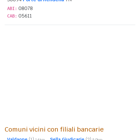
08078
ABI:
05611
CAB:
Comuni vicini con filiali bancarie
Valdaone
(1)
Sella Giudicarie
(2)
1,6km
5,0km