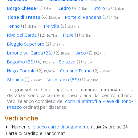
Borgo Chiese
(1)
Ledro
(4)
Storo
(3)
6,6km
9,1km
11,4km
Tione di Trento
(6)
Porte di Rendena
(1)
12,4km
14,4km
Tenno
(1)
Tre Ville
(2)
15,1km
16,3km
Riva del Garda
(12)
Fiavè
(1)
16,7km
17,1km
Bleggio Superiore
(2)
17,9km
Limone sul Garda (BS)
(2)
Arco
(7)
18,8km
19,1km
Bagolino (BS)
(4)
Spiazzo
(1)
19,1km
19,5km
Nago-Torbole
(2)
Comano Terme
(2)
19,6km
20,3km
Stenico
(1)
Valvestino (BS)
(1)
20,4km
20,5km
In
grassetto
sono riportati i
comuni confinanti
. Le
distanze sono calcolate in linea d'aria dal centro urbano.
Vedi l'elenco completo dei
comuni limitrofi a Pieve di Bono-
Prezzo
ordinati per distanza.
Vedi anche
Numeri di
blocco carte di pagamento
attivi 24 ore su 24.
Carte di credito e Bancomat.