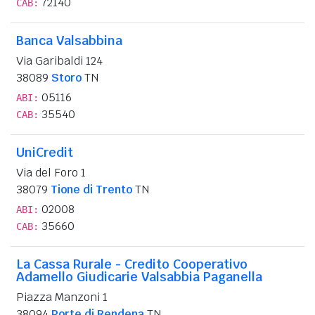
72140
CAB:
Banca Valsabbina
Via Garibaldi 124
38089
Storo
TN
05116
ABI:
35540
CAB:
UniCredit
Via del Foro 1
38079
Tione di Trento
TN
02008
ABI:
35660
CAB:
La Cassa Rurale - Credito Cooperativo
Adamello Giudicarie Valsabbia Paganella
Piazza Manzoni 1
38094
Porte di Rendena
TN