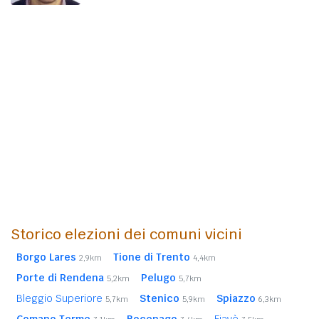
Storico elezioni dei comuni vicini
Borgo Lares
Tione di Trento
2,9km
4,4km
Porte di Rendena
Pelugo
5,2km
5,7km
Bleggio Superiore
Stenico
Spiazzo
5,7km
5,9km
6,3km
Comano Terme
Bocenago
Fiavè