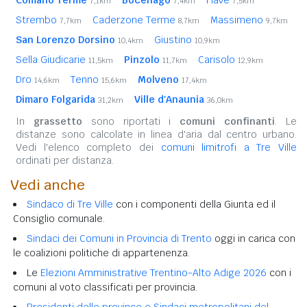
7,1km
7,4km
7,5km
Strembo
Caderzone Terme
Massimeno
7,7km
8,7km
9,7km
San Lorenzo Dorsino
Giustino
10,4km
10,9km
Sella Giudicarie
Pinzolo
Carisolo
11,5km
11,7km
12,9km
Dro
Tenno
Molveno
14,6km
15,6km
17,4km
Dimaro Folgarida
Ville d'Anaunia
31,2km
36,0km
In
grassetto
sono riportati i
comuni confinanti
. Le
distanze sono calcolate in linea d'aria dal centro urbano.
Vedi l'elenco completo dei
comuni limitrofi a Tre Ville
ordinati per distanza.
Vedi anche
Sindaco di Tre Ville
con i componenti della Giunta ed il
Consiglio comunale.
Sindaci dei Comuni in Provincia di Trento
oggi in carica con
le coalizioni politiche di appartenenza.
Le
Elezioni Amministrative Trentino-Alto Adige 2026
con i
comuni al voto classificati per provincia.
Presidenti delle province e Sindaci metropolitani del