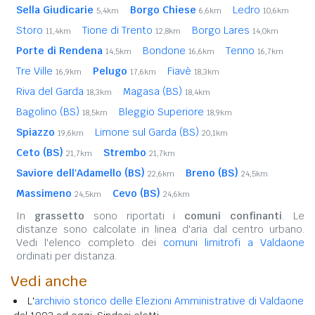
Sella Giudicarie
Borgo Chiese
Ledro
5,4km
6,6km
10,6km
Storo
Tione di Trento
Borgo Lares
11,4km
12,8km
14,0km
Porte di Rendena
Bondone
Tenno
14,5km
16,6km
16,7km
Tre Ville
Pelugo
Fiavè
16,9km
17,6km
18,3km
Riva del Garda
Magasa (BS)
18,3km
18,4km
Bagolino (BS)
Bleggio Superiore
18,5km
18,9km
Spiazzo
Limone sul Garda (BS)
19,6km
20,1km
Ceto (BS)
Strembo
21,7km
21,7km
Saviore dell'Adamello (BS)
Breno (BS)
22,6km
24,5km
Massimeno
Cevo (BS)
24,5km
24,6km
In
grassetto
sono riportati i
comuni confinanti
. Le
distanze sono calcolate in linea d'aria dal centro urbano.
Vedi l'elenco completo dei
comuni limitrofi a Valdaone
ordinati per distanza.
Vedi anche
L'
archivio storico delle Elezioni Amministrative di Valdaone