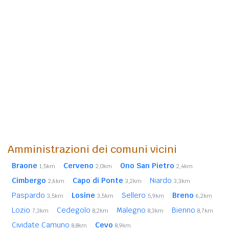
Amministrazioni dei comuni vicini
Braone
Cerveno
Ono San Pietro
1,5km
2,0km
2,4km
Cimbergo
Capo di Ponte
Niardo
2,6km
3,2km
3,3km
Paspardo
Losine
Sellero
Breno
3,5km
3,5km
5,9km
6,2km
Lozio
Cedegolo
Malegno
Bienno
7,3km
8,2km
8,3km
8,7km
Cividate Camuno
Cevo
8,8km
8,9km